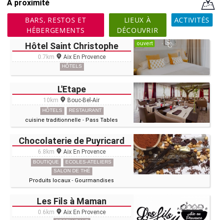
A proximité
BARS, RESTOS ET
LIEUX À
ACTIVITÉS
HÉBERGEMENTS
DÉCOUVRIR
ouvert
Hôtel Saint Christophe
0.7km
Aix En Provence
HÔTELS
L'Etape
10km
Bouc-Bel-Air
HÔTELS
RESTAURANT
cuisine traditionnelle
-
Pass Tables
Chocolaterie de Puyricard
6.8km
Aix En Provence
BOUTIQUE
ECOLES-ATELIERS
SALON DE THÉ
Produits locaux
-
Gourmandises
Les Fils à Maman
0.6km
Aix En Provence