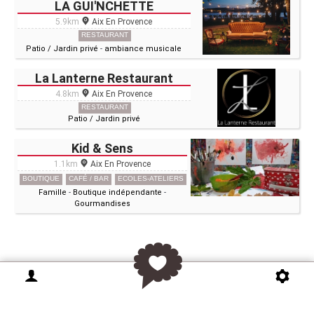
LA GUI'NCHETTE
5.9km
Aix En Provence
RESTAURANT
Patio / Jardin privé
-
ambiance musicale
La Lanterne Restaurant
4.8km
Aix En Provence
RESTAURANT
Patio / Jardin privé
Kid & Sens
1.1km
Aix En Provence
BOUTIQUE
CAFÉ / BAR
ECOLES-ATELIERS
Famille
-
Boutique indépendante
-
Gourmandises