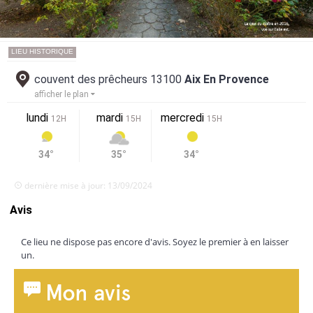
LIEU HISTORIQUE
couvent des prêcheurs 13100
Aix En Provence
afficher le plan
lundi
mardi
mercredi
12H
15H
15H
34°
35°
34°
dernière mise à jour: 13/09/2024
Avis
Ce lieu ne dispose pas encore d'avis. Soyez le premier à en laisser
un.
Mon avis