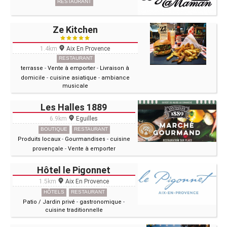
RESTAURANT
Ze Kitchen
1.4km
Aix En Provence
RESTAURANT
terrasse
-
Vente à emporter
-
Livraison à
domicile
-
cuisine asiatique
-
ambiance
musicale
Les Halles 1889
6.9km
Eguilles
BOUTIQUE
RESTAURANT
Produits locaux
-
Gourmandises
-
cuisine
provençale
-
Vente à emporter
Hôtel le Pigonnet
1.5km
Aix En Provence
HÔTELS
RESTAURANT
Patio / Jardin privé
-
gastronomique
-
cuisine traditionnelle