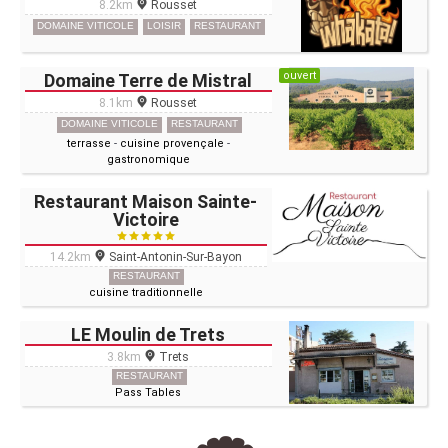
8.2km
Rousset
DOMAINE VITICOLE
LOISIR
RESTAURANT
ouvert
Domaine Terre de Mistral
8.1km
Rousset
DOMAINE VITICOLE
RESTAURANT
terrasse
-
cuisine provençale
-
gastronomique
Restaurant Maison Sainte-
Victoire
14.2km
Saint-Antonin-Sur-Bayon
RESTAURANT
cuisine traditionnelle
LE Moulin de Trets
3.8km
Trets
RESTAURANT
Pass Tables