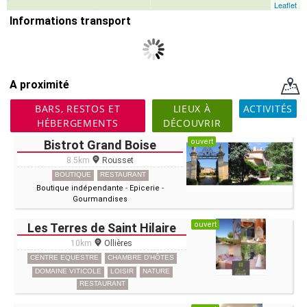
Leaflet
Informations transport
A proximité
BARS, RESTOS ET
LIEUX À
ACTIVITÉS
HÉBERGEMENTS
DÉCOUVRIR
ouvert
Bistrot Grand Boise
8.5km
Rousset
BOUTIQUE
RESTAURANT
Boutique indépendante
-
Epicerie
-
Gourmandises
ouvert
Les Terres de Saint Hilaire
10km
Ollières
CENTRE EQUESTRE
CHAMBRE D'HÔTES
DOMAINE VITICOLE
LOISIR
NATURE
RESTAURANT