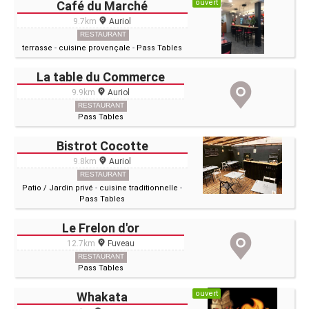
ouvert
Café du Marché
9.7km
Auriol
RESTAURANT
terrasse
-
cuisine provençale
-
Pass Tables
La table du Commerce
9.9km
Auriol
RESTAURANT
Pass Tables
Bistrot Cocotte
9.8km
Auriol
RESTAURANT
Patio / Jardin privé
-
cuisine traditionnelle
-
Pass Tables
Le Frelon d'or
12.7km
Fuveau
RESTAURANT
Pass Tables
ouvert
Whakata