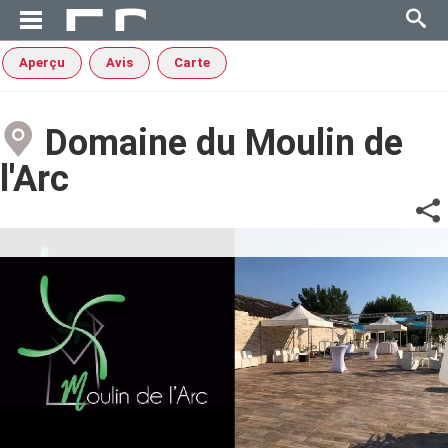
Aperçu
Avis
Carte
Domaine du Moulin de
l'Arc