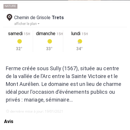
NATURE
Chemin de Grisole
Trets
afficher le plan
samedi
dimanche
lundi
15H
15H
15H
32°
33°
34°
Ferme créée sous Sully (1567), située au centre
de la vallée de l’Arc e
ntre la Sainte Victoire et le
Mont Aurélien. Le domaine est un lieu de charme
idéal pour l'occasion d'événements publics ou
privés : mariage, séminaire...
dernière mise à jour: 19/01/2021
Avis