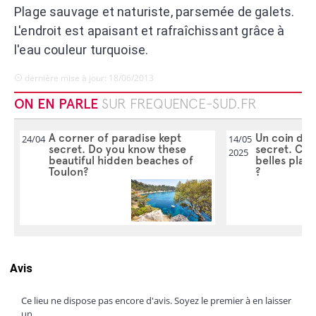
Plage sauvage et naturiste, parsemée de galets.
L'endroit est apaisant et rafraîchissant grâce à
l'eau couleur turquoise.
dernière mise à jour: 18/06/2013
ON EN PARLE
SUR FREQUENCE-SUD.FR
A corner of paradise kept
Un coin de 
24/04
14/05
secret. Do you know these
secret. Con
2025
beautiful hidden beaches of
belles plag
Toulon?
?
Avis
Ce lieu ne dispose pas encore d'avis. Soyez le premier à en laisser
un.