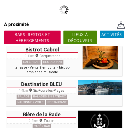
A proximité
BARS, RESTOS ET
LIEUX À
ACTIVITÉS
HÉBERGEMENTS
DÉCOUVRIR
Bistrot Cabrol
9.1km
Carqueiranne
CAFÉ / BAR
RESTAURANT
terrasse
-
Vente à emporter
-
bistrot
-
ambiance musicale
Destination BLEU
14km
Six-Fours-les-Plages
BALADE
BALADES EN BATEAUX
NAUTISME / VOILE
RESTAURANT
Bière de la Rade
2.2km
Toulon
CAFÉ / BAR