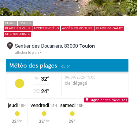
PLAGE
NATURE
PLAGE EN VILLE
ACCÈS EN VÉLO
ACCÈS EN VOITURE
PLAGE DE GALET
SITE NATURISTE
Sentier des Douaniers, 83000
Toulon
afficher le plan
Météo des plages
Toulon
06/08/2026 15:00
32°
ciel dégagé
24°
Signaler des méduses
jeudi
vendredi
samedi
15H
15H
15H
32°
32°
29°