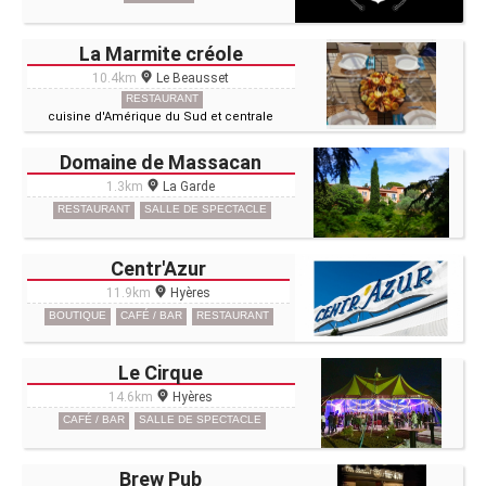
La Marmite créole
10.4km
Le Beausset
RESTAURANT
cuisine d'Amérique du Sud et centrale
Domaine de Massacan
1.3km
La Garde
RESTAURANT
SALLE DE SPECTACLE
Centr'Azur
11.9km
Hyères
BOUTIQUE
CAFÉ / BAR
RESTAURANT
Le Cirque
14.6km
Hyères
CAFÉ / BAR
SALLE DE SPECTACLE
Brew Pub