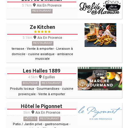
5.7km
Aix En Provence
RESTAURANT
Ze Kitchen
5.1km
Aix En Provence
RESTAURANT
terrasse
-
Vente à emporter
-
Livraison à
domicile
-
cuisine asiatique
-
ambiance
musicale
Les Halles 1889
4.5km
Eguilles
BOUTIQUE
RESTAURANT
Produits locaux
-
Gourmandises
-
cuisine
provençale
-
Vente à emporter
Hôtel le Pigonnet
5km
Aix En Provence
HÔTELS
RESTAURANT
Patio / Jardin privé
-
gastronomique
-