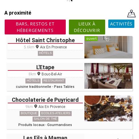
A proximité
BARS, RESTOS ET
LIEUX À
ACTIVITÉS
HÉBERGEMENTS
DÉCOUVRIR
ouvert
Hôtel Saint Christophe
5.6km
Aix En Provence
HÔTELS
L'Etape
8km
Bouc-Bel-Air
HÔTELS
RESTAURANT
cuisine traditionnelle
-
Pass Tables
Chocolaterie de Puyricard
9km
Aix En Provence
BOUTIQUE
ECOLES-ATELIERS
SALON DE THÉ
Produits locaux
-
Gourmandises
Les Fils à Maman