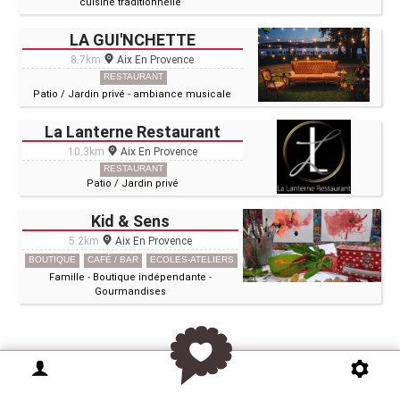
cuisine traditionnelle
LA GUI'NCHETTE
8.7km
Aix En Provence
RESTAURANT
Patio / Jardin privé
-
ambiance musicale
La Lanterne Restaurant
10.3km
Aix En Provence
RESTAURANT
Patio / Jardin privé
Kid & Sens
5.2km
Aix En Provence
BOUTIQUE
CAFÉ / BAR
ECOLES-ATELIERS
Famille
-
Boutique indépendante
-
Gourmandises