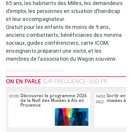
65 ans, les habitants des Milles, les demandeurs
d'emploi, les personnes en situation d'handicap
et leur accompagnateur.
Gratuit pour les enfants de moins de 9 ans,
anciens combattants, bénéficiaires des minima
sociaux, guides conférenciers, carte ICOM,
enseignants préparant une visite, et les
membres de l'association du Wagon souvenir.
dernière mise à jour: 12/06/2025
ON EN PARLE
SUR FREQUENCE-SUD.FR
Découvrez le programme 2026
Sortir en fa
07/05
14/02
de la Nuit des Musées à Aix en
musées à Ai
2022
Provence