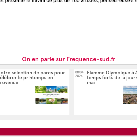
présenté le travail de plus de 100 artistes, penseur·euse·s et
On en parle sur Frequence-sud.fr
otre sélection de parcs pour
Flamme Olympique à A
08/04
2024
élébrer le printemps en
temps forts de la jour
rovence
mai