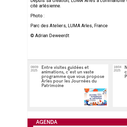
Depuis sa création, LUMA Arles a commandité et 
cité arlésienne.
Photo :
Parc des Ateliers, LUMA Arles, France
© Adrian Deweerdt
Entre visites guidées et
N
08/09
18/04
2025
2025
animations, c'est un vaste
c
programme que vous propose
P
Arles pour les Journées du
Patrimoine
AGENDA