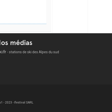
os médias
ki.fr
- stations de ski des Alpes du sud
 v1 - 2023 - Ifestival SARL