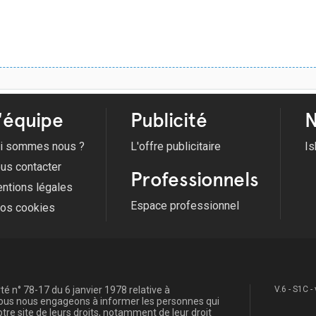
'équipe
Publicité
N
i sommes nous ?
L'offre publicitaire
Is
us contacter
Professionnels
ntions légales
Espace professionnel
fos cookies
é n° 78-17 du 6 janvier 1978 relative à
V.6 - S1C -
, nous nous engageons à informer les personnes qui
re site de leurs droits, notamment de leur droit