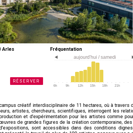
0
Arles
Fréquentation
aujourd'hui / samedi
RÉSERVER
6h
9h
12h
15h
18h
21h
mpus créatif interdisciplinaire de 11 hectares, où à travers
eurs, artistes, chercheurs, scientifiques, interrogent les relati
e production et d’expérimentation pour les artistes comme pou
 œuvres de grandes figures de la création contemporaine, des
d’expositions, sont accessibles dans des conditions dignes d