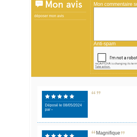
Mon avis
Mon commentaire sur
déposer mon avis
Anti-spam
Déposé le 08/05/2024
par
-
Magnifique