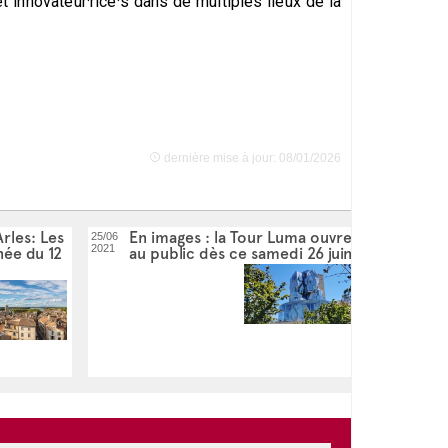
 innovateur·rice·s dans de multiples lieux de la
dernière mise à jour: 08/01/2026
rles: Les
En images : la Tour Luma ouvre
25/06
2021
née du 12
au public dès ce samedi 26 juin