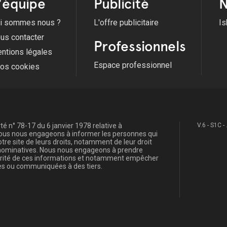
'équipe
Publicité
N
i sommes nous ?
L'offre publicitaire
Is
us contacter
Professionnels
ntions légales
Espace professionnel
fos cookies
é n° 78-17 du 6 janvier 1978 relative à
V.6 - S1C -
, nous nous engageons à informer les personnes qui
re site de leurs droits, notamment de leur droit
s nominatives. Nous nous engageons à prendre
curité de ces informations et notamment empêcher
s ou communiquées à des tiers.