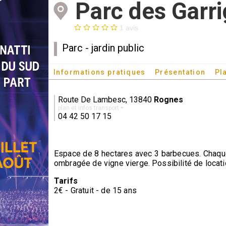
Parc des Garr
1 avis
Parc - jardin public
Informations pratiques
Présentation
Pl
Route De Lambesc, 13840
Rognes
plan et infos transport
04 42 50 17 15
Espace de 8 hectares avec 3 barbecues. Chaque b
ombragée de vigne vierge. Possibilité de locati
Tarifs
2€ - Gratuit - de 15 ans