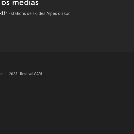
os médias
ki.fr
- stations de ski des Alpes du sud
 .db1 - 2023 - Ifestival SARL