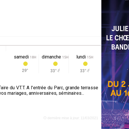
samedi
dimanche
lundi
18H
15H
15H
29°
33°
33°
re du V.T.T. A l'entrée du Parc, grande terrasse
vos mariages, anniversaires, séminaires...
dernière mise à jour: 11/03/2021