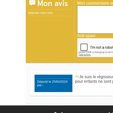
Mon avis
Mon commentaire sur
déposer mon avis
Anti-spam
Je suis le régisseu
pour enfants ne sont 
Déposé le 25/04/2024
par
-