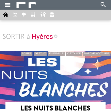
Hyères
SORTIR à
SOIRÉE
GRATUIT
EN FAMILLE
CITYGUIDE
MARCHÉ NOCTURNE
LES NUITS BLANCHES