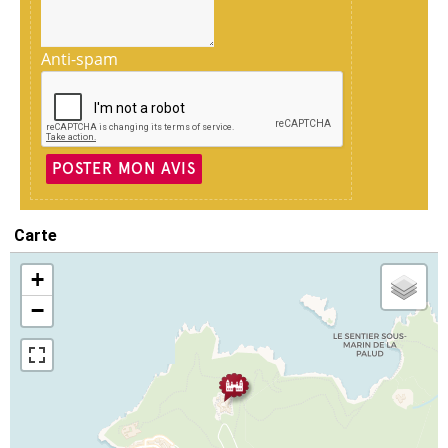
Anti-spam
POSTER MON AVIS
Carte
+
−