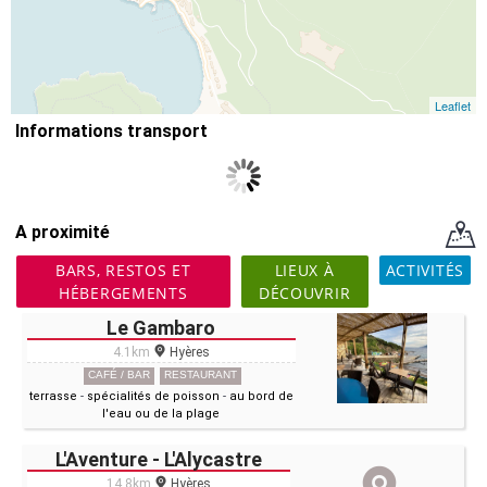
Leaflet
Informations transport
A proximité
BARS, RESTOS ET
LIEUX À
ACTIVITÉS
HÉBERGEMENTS
DÉCOUVRIR
Le Gambaro
4.1km
Hyères
CAFÉ / BAR
RESTAURANT
terrasse
-
spécialités de poisson
-
au bord de
l'eau ou de la plage
L'Aventure - L'Alycastre
14.8km
Hyères