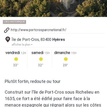
LIEU HISTORIQUE
http://www.portcrosparcnational.fr/
Île de Port-Cros, 83400
Hyères
afficher le plan
vendredi
samedi
dimanche
12H
15H
15H
33°
32°
29°
Plutôt fortin, redoute ou tour
Construit sur l'île de Port-Cros sous Richelieu en
1635, ce fort a été édifié pour faire face à la
menace espagnole qui régnait alors sur les côtes