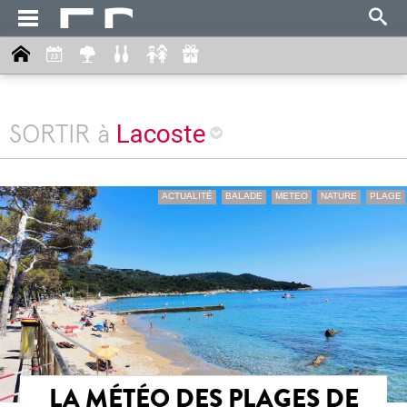
Lacoste
SORTIR à
ACTUALITÉ
BALADE
METEO
NATURE
PLAGE
LA MÉTÉO DES PLAGES DE