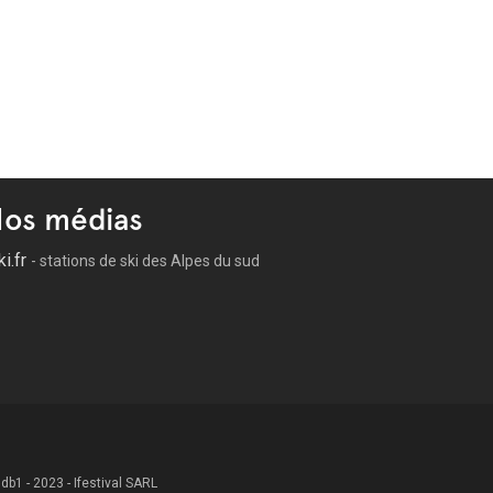
os médias
ki.fr
- stations de ski des Alpes du sud
 .db1 - 2023 - Ifestival SARL