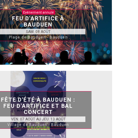
Evénement annulé
FEU D'ARTIFICE À
BAUDUEN
SAM. 08 AOÛT
Plage de Bauduen - Bauduen
FÊTE D'ÉTÉ À BAUDUEN :
FEU D'ARTIFICE ET BAL
CONCERT
VEN. 07 AOÛT AU JEU. 13 AOÛT
Village de Bauduen - Bauduen