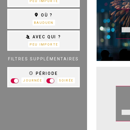
PEU IMPORTE
THÉÂTRE
OÙ ?
S
D
BAUDUEN
AVEC QUI ?
PEU IMPORTE
TOUTES LES
CATÉGORIES
FILTRES SUPPLÉMENTAIRES
PÉRIODE
JOURNÉE
SOIRÉE