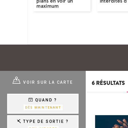
plans en voir un
interdites d
maximum
E ?
VOIR SUR LA CARTE
6 RÉSULTATS
QUAND ?
E
VARIÉTÉ,
DÈS MAINTENANT
CHANSON &
COM.MUSICALES
E
TYPE DE SORTIE ?