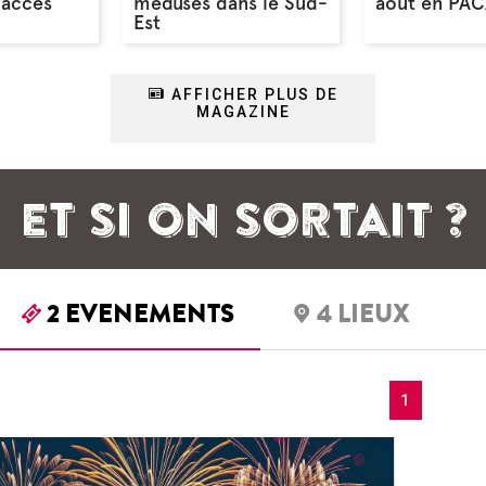
'accès
méduses dans le Sud-
août en PA
Est
AFFICHER PLUS DE
MAGAZINE
ET SI ON SORTAIT ?
2
EVENEMENTS
4
LIEUX
1