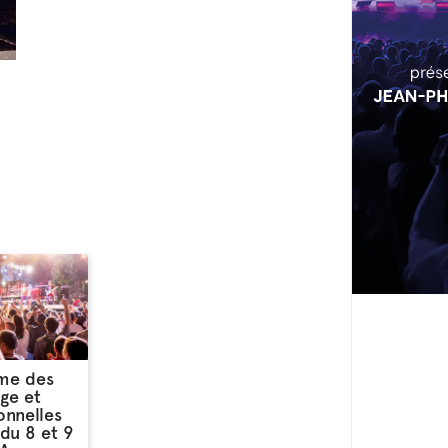
me des
age et
onnelles
du 8 et 9