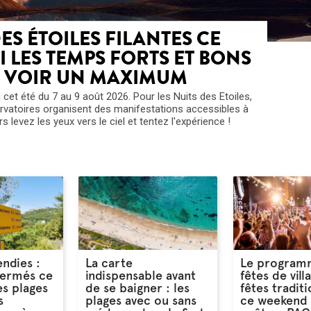
DES ÉTOILES FILANTES CE
I LES TEMPS FORTS ET BONS
N VOIR UN MAXIMUM
eu cet été du 7 au 9 août 2026. Pour les Nuits des Etoiles,
ervatoires organisent des manifestations accessibles à
s levez les yeux vers le ciel et tentez l'expérience !
endies :
La carte
Le program
fermés ce
indispensable avant
fêtes de vill
es plages
de se baigner : les
fêtes traditi
s
plages avec ou sans
ce weekend 