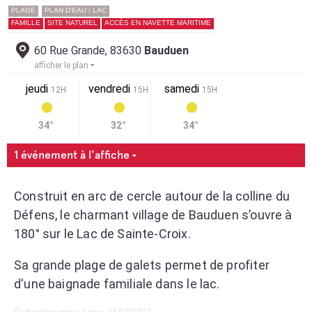
PLAGE
PLAN D'EAU / LAC
FAMILLE
SITE NATUREL
ACCÈS EN NAVETTE MARITIME
60 Rue Grande, 83630
Bauduen
afficher le plan
jeudi
vendredi
samedi
12H
15H
15H
34°
32°
34°
1 événement à l'affiche
Construit en arc de cercle autour de la colline du
Défens, le charmant village de Bauduen s’ouvre à
180° sur le Lac de Sainte-Croix.
Sa grande plage de galets permet de profiter
d'une baignade familiale dans le lac.
dernière mise à jour: 28/04/2021