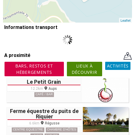
Leaflet
Informations transport
A proximité
BARS, RESTOS ET
LIEUX À
ACTIVITÉS
HÉBERGEMENTS
DÉCOUVRIR
Le Petit Grain
12.2km
Aups
CAFÉ / BAR
Ferme équestre du puits de
Riquier
6.6km
Régusse
CENTRE EQUESTRE
CHAMBRE D'HÔTES