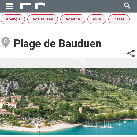
Aperçu
Actualités
Agenda
Avis
Carte
Plage de Bauduen