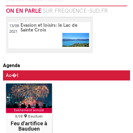
ON EN PARLE
SUR FREQUENCE-SUD.FR
Evasion et loisirs: le Lac de
13/08
Sainte Croix
2021
Agenda
Ao�t
Evénement annulé
8/08
Bauduen
Feu d'artifice à
Bauduen