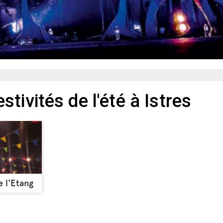
tivités de l'été à Istres
e l'Etang