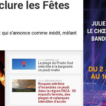
clure les Fêtes
 qui s'annonce comme inédit, mêlant
MA 
10:42
MARSEILLE
La plage du Prado Sud
interdite à la baignade
ce jeudi matin
05/08
RÉGION PACA
Risques extrême
d'incendies ce jeudi
dans la région PACA : 50
massifs fermés, des
plages et calanques
interdites d'accès