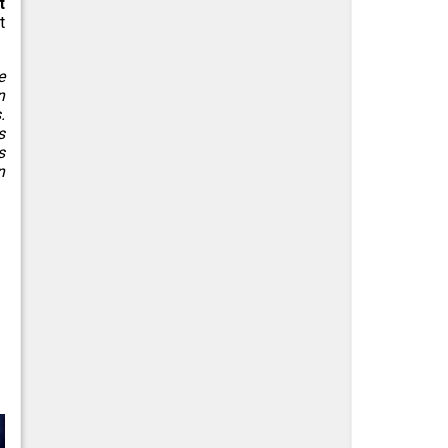
t
t
e
n
.
s
s
n