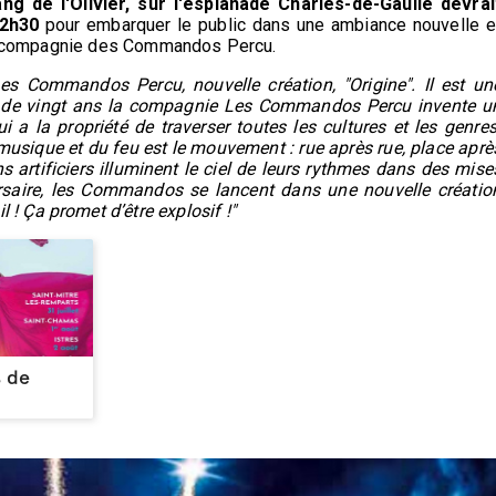
g de l'Olivier, sur l'esplanade Charles-de-Gaulle devrai
22h30
pour embarquer le public dans une ambiance nouvelle e
 la compagnie des Commandos Percu.
Les Commandos Percu, nouvelle création, "Origine". Il est un
s de vingt ans la compagnie Les Commandos Percu invente u
 a la propriété de traverser toutes les cultures et les genres
 musique et du feu est le mouvement : rue après rue, place aprè
s artificiers illuminent le ciel de leurs rythmes dans des mise
rsaire, les Commandos se lancent dans une nouvelle créatio
 ! Ça promet d’être explosif !"
s de