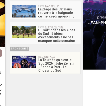
05/08
MARSEILLE
La plage des Catalans
rouverte à la baignade
ce mercredi après-midi
05/08
ALPES DU SUD
Où sortir dans les Alpes
du Sud : 5 idées
d'événements à ne pas
manquer cette semaine
SPONSORISÉ
RÉGION PACA
La Tournée ça c'est le
Sud 2026 : Julie Zenatti
- Bande à Part - Le
Choeur du Sud
u
r
u
e