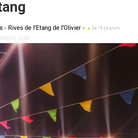
Etang
es
-
Rives de l'Etang de l'Olivier
-
34 °
24 km/h
08/06/26 10:00