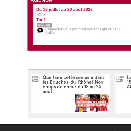
Du 16 juillet au 20 août 2026
19h >
Tarif
GRATUIT
Connectez-vous pour voir vos amis qui veulent
y aller.
Que faire cette semaine dans
La
18/08
15/08
2025
2025
les Bouches-du-Rhône? Nos
1
coups de coeur du 18 au 24
A
août