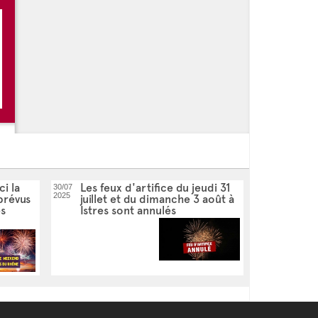
tival Maori, Souffle du Pacifique
t-Patrick, Irish Fever
ci la
Les feux d'artifice du jeudi 31
30/07
2025
 prévus
juillet et du dimanche 3 août à
es
Istres sont annulés