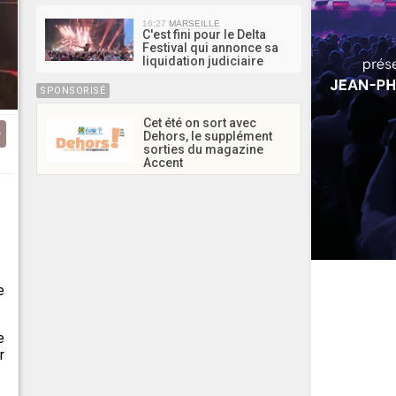
16:27
MARSEILLE
C'est fini pour le Delta
Festival qui annonce sa
liquidation judiciaire
SPONSORISÉ
Cet été on sort avec
Dehors, le supplément
sorties du magazine
Accent
e
e
r