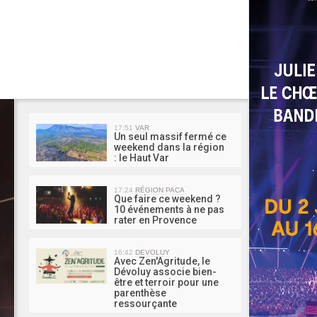
MA 
17:51
VAR
Un seul massif fermé ce
weekend dans la région
: le Haut Var
17:24
RÉGION PACA
Que faire ce weekend ?
10 événements à ne pas
rater en Provence
16:42
DEVOLUY
Avec Zen'Agritude, le
Dévoluy associe bien-
être et terroir pour une
parenthèse
ressourçante