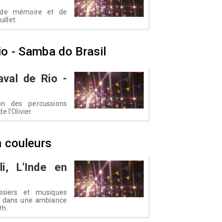
 de mémoire et de
illet.
Rio - Samba do Brasil
aval de Rio -
on des percussions
e l'Olivier.
en couleurs
i, L'Inde en
assiers et musiques
ds dans une ambiance
9h.