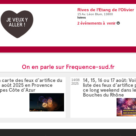
Rives de l'Etang de l'Olivier
15 Av. Léon Blum, 13800
Istres
JE VEUX Y
2 évènements à venir
ALLER !
13/08/2026 -
Les Jeudis de l'Etang : Fes
20/08/2026 -
Les Jeudis de l'Etang : Sain
On en parle sur Frequence-sud.fr
 carte des feux d'artifice du
14, 15, 16 ou 17 août: Voi
14/08
2025
5 août 2025 en Provence
liste des feux d'artifice
lpes Côte d'Azur
ce long weekend dans l
Bouches du Rhône