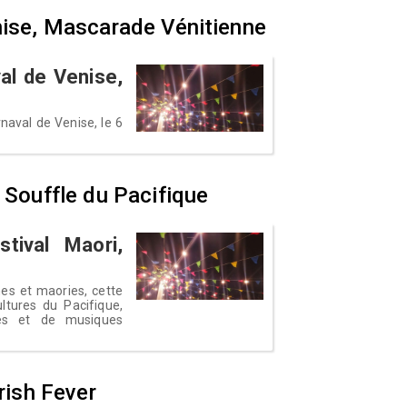
nise, Mascarade Vénitienne
val de Venise,
aval de Venise, le 6
, Souffle du Pacifique
tival Maori,
es et maories, cette
ltures du Pacifique,
ses et de musiques
Irish Fever