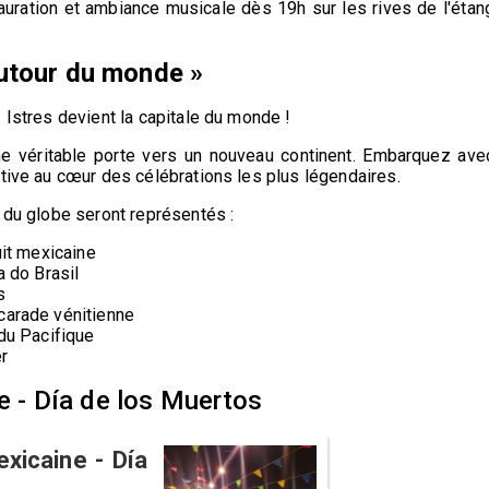
auration et ambiance musicale dès 19h sur les rives de l'étan
autour du monde »
 Istres devient la capitale du monde !
 une véritable porte vers un nouveau continent. Embarquez ave
stive au cœur des célébrations les plus légendaires.
 du globe seront représentés :
uit mexicaine
a do Brasil
s
carade vénitienne
 du Pacifique
er
ine - Día de los Muertos
exicaine - Día