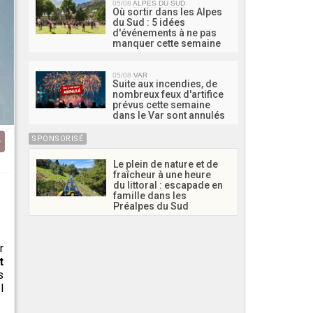
05/08
ALPES DU SUD
Où sortir dans les Alpes
du Sud : 5 idées
d'événements à ne pas
manquer cette semaine
05/08
VAR
Suite aux incendies, de
nombreux feux d'artifice
prévus cette semaine
dans le Var sont annulés
SPONSORISÉ
Le plein de nature et de
fraîcheur à une heure
du littoral : escapade en
famille dans les
Préalpes du Sud
r
t
s
l