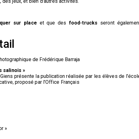
es jeux, et bien d'autres activités.
iquer sur place
et que des
food-trucks
seront égalemen
ail
hotographique de Frédérique Barraja
s salinois »
Giens présente la publication réalisée par les élèves de l’écol
cative, proposé par l’Office Français
or »