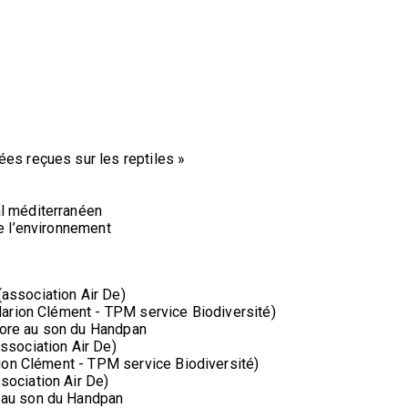
ées reçues sur les reptiles »
al méditerranéen
de l’environnement
association Air De)
 Marion Clément - TPM service Biodiversité)
nore au son du Handpan
ssociation Air De)
arion Clément - TPM service Biodiversité)
sociation Air De)
e au son du Handpan