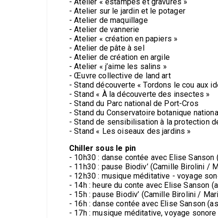
- Atelier « estampes et gravures »
- Atelier sur le jardin et le potager
- Atelier de maquillage
- Atelier de vannerie
- Atelier « création en papiers »
- Atelier de pâte à sel
- Atelier de création en argile
- Atelier « j’aime les salins »
- Œuvre collective de land art
- Stand découverte « Tordons le cou aux id
- Stand « À la découverte des insectes »
- Stand du Parc national de Port-Cros
- Stand du Conservatoire botanique nation
- Stand de sensibilisation à la protection 
- Stand « Les oiseaux des jardins »
Chiller sous le pin
- 10h30 : danse contée avec Elise Sanson (
- 11h30 : pause Biodiv’ (Camille Birolini /
- 12h30 : musique méditative - voyage so
- 14h : heure du conte avec Elise Sanson (a
- 15h : pause Biodiv’ (Camille Birolini / M
- 16h : danse contée avec Elise Sanson (as
- 17h : musique méditative, voyage sonor