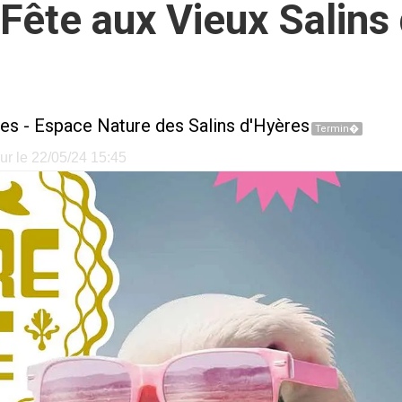
 Fête aux Vieux Salins
es
-
Espace Nature des Salins d'Hyères
Termin�
ur le 22/05/24 15:45