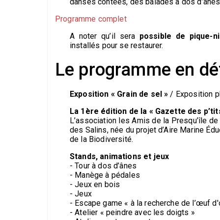
danses contées, des balades à dos d’ânes, d
Programme complet
A noter qu’il sera
possible de pique-n
installés pour se restaurer.
Le programme en dét
Exposition « Grain de sel »
/ Exposition p
La 1ère édition de la « Gazette des p’tit
L’association les Amis de la Presqu’île de 
des Salins, née du projet d’Aire Marine Édu
de la Biodiversité.
Stands, animations et jeux
- Tour à dos d’ânes
- Manège à pédales
- Jeux en bois
- Jeux
- Escape game « à la recherche de l’œuf d'
- Atelier « peindre avec les doigts »