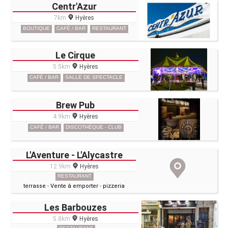
Centr'Azur
7km
Hyères
BOUTIQUE
CAFÉ / BAR
RESTAURANT
Le Cirque
5.5km
Hyères
CAFÉ / BAR
SALLE DE SPECTACLE
Brew Pub
4.9km
Hyères
CAFÉ / BAR
DISCOTHÈQUE - CLUB
L'Aventure - L'Alycastre
12.9km
Hyères
RESTAURANT
terrasse
-
Vente à emporter
-
pizzeria
Les Barbouzes
5.8km
Hyères