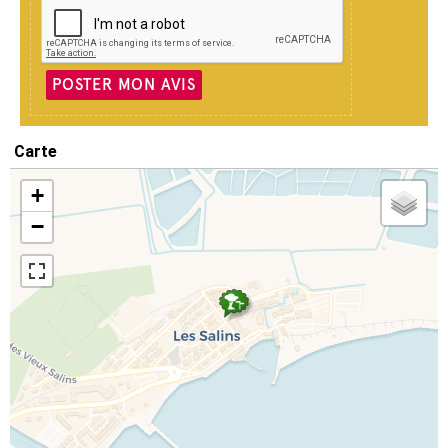
POSTER MON AVIS
Carte
+
−