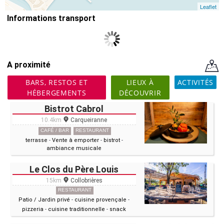
Leaflet
Informations transport
A proximité
BARS, RESTOS ET
LIEUX À
ACTIVITÉS
HÉBERGEMENTS
DÉCOUVRIR
Bistrot Cabrol
10.4km
Carqueiranne
CAFÉ / BAR
RESTAURANT
terrasse
-
Vente à emporter
-
bistrot
-
ambiance musicale
Le Clos du Père Louis
15km
Collobrières
RESTAURANT
Patio / Jardin privé
-
cuisine provençale
-
pizzeria
-
cuisine traditionnelle
-
snack