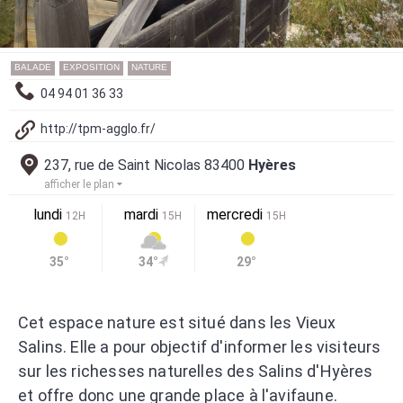
BALADE
EXPOSITION
NATURE
04 94 01 36 33
http://tpm-agglo.fr/
237, rue de Saint Nicolas 83400
Hyères
afficher le plan
lundi
mardi
mercredi
12H
15H
15H
35°
34°
29°
Cet espace nature est situé dans les Vieux
Salins. Elle a pour objectif d'informer les visiteurs
sur les richesses naturelles des Salins d'Hyères
et offre donc une grande place à l'avifaune.