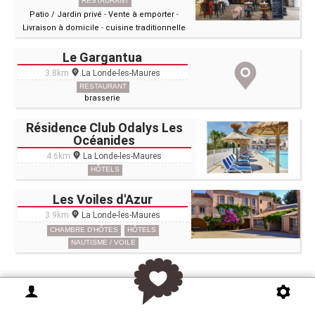
RESTAURANT
Patio / Jardin privé
-
Vente à emporter
-
Livraison à domicile
-
cuisine traditionnelle
Le Gargantua
3.8km
La Londe-les-Maures
RESTAURANT
brasserie
Résidence Club Odalys Les
Océanides
4.6km
La Londe-les-Maures
HÔTELS
Les Voiles d'Azur
3.9km
La Londe-les-Maures
CHAMBRE D'HÔTES
HÔTELS
NAUTISME / VOILE