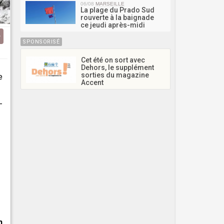
06/08
MARSEILLE
La plage du Prado Sud
rouverte à la baignade
ce jeudi après-midi
SPONSORISÉ
Cet été on sort avec
Dehors, le supplément
sorties du magazine
e
Accent
-
n