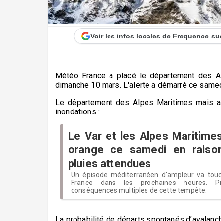
Voir les infos locales de Frequence-su
Météo France a placé le département des A
dimanche 10 mars. L'alerte a démarré ce samedi 
Le département des Alpes Maritimes mais aus
inondations :
Le Var et les Alpes Maritimes
orange ce samedi en raiso
pluies attendues
Un épisode méditerranéen d'ampleur va touc
France dans les prochaines heures. P
conséquences multiples de cette tempête.
La probabilité de départs spontanés d’avalanch