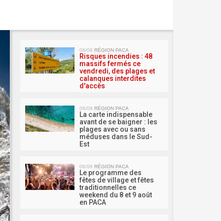
MA 
06/08
RÉGION PACA
Risques incendies : 48
massifs fermés ce
vendredi, des plages et
calanques interdites
d'accès
06/08
RÉGION PACA
La carte indispensable
avant de se baigner : les
plages avec ou sans
méduses dans le Sud-
Est
06/08
RÉGION PACA
Le programme des
fêtes de village et fêtes
traditionnelles ce
weekend du 8 et 9 août
en PACA