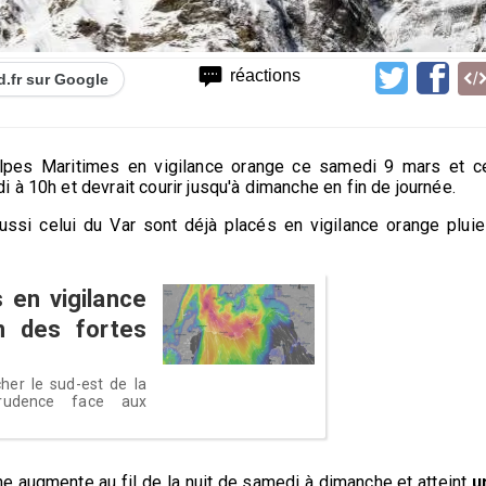
réactions
d.fr sur Google
lpes Maritimes en vigilance orange ce samedi 9 mars et c
à 10h et devrait courir jusqu'à dimanche en fin de journée.
si celui du Var sont déjà placés en vigilance orange pluie
 en vigilance
n des fortes
her le sud-est de la
rudence face aux
e augmente au fil de la nuit de samedi à dimanche et atteint
u