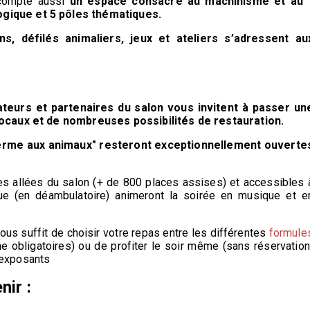
 compte aussi
un espace consacré au machinisme et au
ogique et 5 pôles thématiques.
, défilés animaliers, jeux et ateliers s’adressent au
ateurs et partenaires du salon vous invitent à passer un
locaux et de nombreuses possibilités de restauration.
erme aux animaux" resteront exceptionnellement ouverte
es allées du salon (+ de 800 places assises) et accessibles 
ue (en déambulatoire) animeront la soirée en musique et e
ous suffit de choisir votre repas entre les différentes
formule
e obligatoires) ou de profiter le soir même (sans réservation
 exposants
nir :