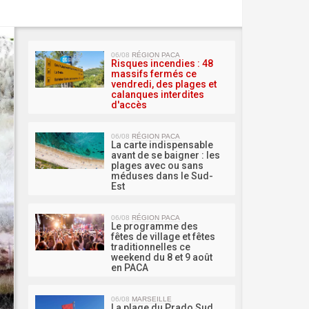
MA 
06/08
RÉGION PACA
Risques incendies : 48
massifs fermés ce
vendredi, des plages et
calanques interdites
d'accès
06/08
RÉGION PACA
La carte indispensable
avant de se baigner : les
plages avec ou sans
méduses dans le Sud-
Est
06/08
RÉGION PACA
Le programme des
fêtes de village et fêtes
traditionnelles ce
weekend du 8 et 9 août
en PACA
06/08
MARSEILLE
La plage du Prado Sud