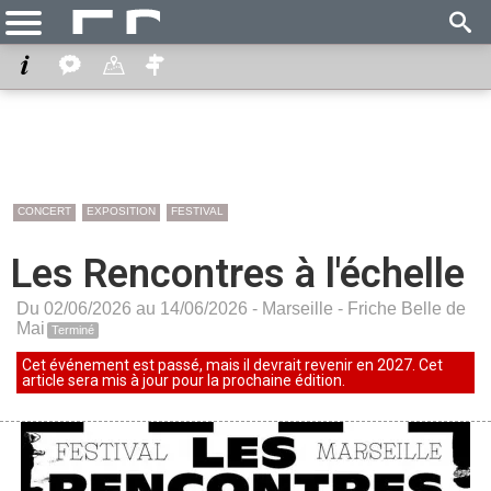
CONCERT
EXPOSITION
FESTIVAL
Les Rencontres à l'échelle
Du 02/06/2026 au 14/06/2026 -
Marseille
-
Friche Belle de
Mai
Terminé
Cet événement est passé, mais il devrait revenir en 2027. Cet
article sera mis à jour pour la prochaine édition.