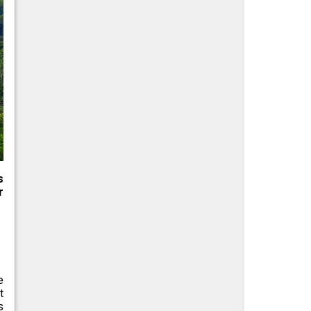
s
r
e
t
s