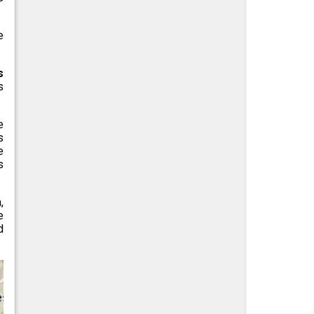
e
s
s
e
s
e
s
,
e
d