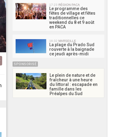
17:23
RÉGION PACA
Le programme des
fêtes de village et fêtes
traditionnelles ce
weekend du 8 et 9 août
en PACA
16:32
MARSEILLE
La plage du Prado Sud
rouverte à la baignade
ce jeudi après-midi
SPONSORISÉ
Le plein de nature et de
fraîcheur à une heure
du littoral : escapade en
n
famille dans les
Préalpes du Sud