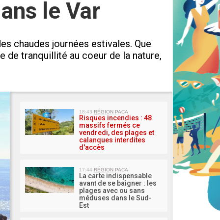
dans le Var
des chaudes journées estivales. Que
de tranquillité au coeur de la nature,
MA 
18:43
RÉGION PACA
Risques incendies : 48
massifs fermés ce
vendredi, des plages et
calanques interdites
d'accès
17:44
RÉGION PACA
La carte indispensable
avant de se baigner : les
plages avec ou sans
méduses dans le Sud-
Est