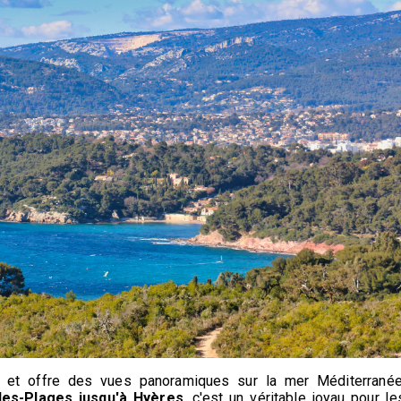
se et offre des vues panoramiques sur la mer Méditerranée
les-Plages jusqu'à Hyères
, c'est un véritable joyau pour le