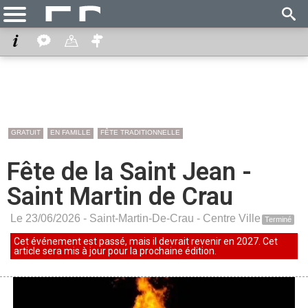
GRATUIT
EN FAMILLE
FÊTE TRADITIONNELLE
Fête de la Saint Jean -
Saint Martin de Crau
Le 23/06/2026 -
Saint-Martin-De-Crau
-
Centre Ville
Terminé
Cet événement est passé, mais il devrait revenir en 2027. Cet
article sera mis à jour pour la prochaine édition.