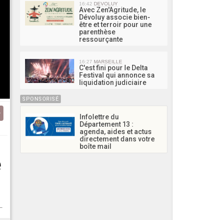
16:42
DEVOLUY
Avec Zen'Agritude, le
Dévoluy associe bien-
être et terroir pour une
parenthèse
ressourçante
16:27
MARSEILLE
C'est fini pour le Delta
Festival qui annonce sa
liquidation judiciaire
SPONSORISÉ
Infolettre du
Département 13 :
agenda, aides et actus
directement dans votre
boîte mail
e