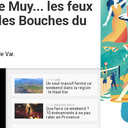
 Muy... les feux
s les Bouches du
e Var.
MA 
17:51
VAR
Un seul massif fermé ce
weekend dans la région
: le Haut Var
17:24
RÉGION PACA
Que faire ce weekend ?
10 événements à ne pas
rater en Provence