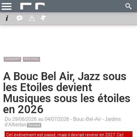
CONCERT
FESTIVAL
A Bouc Bel Air, Jazz sous
les Etoiles devient
Musiques sous les étoiles
en 2026
Du 29/06/2026 au 04/07/2026 -
Bouc-Bel-Air
-
Jardins
d'Albertas
Terminé
Cet événement est passé, mais il devrait revenir en 2027. Cet