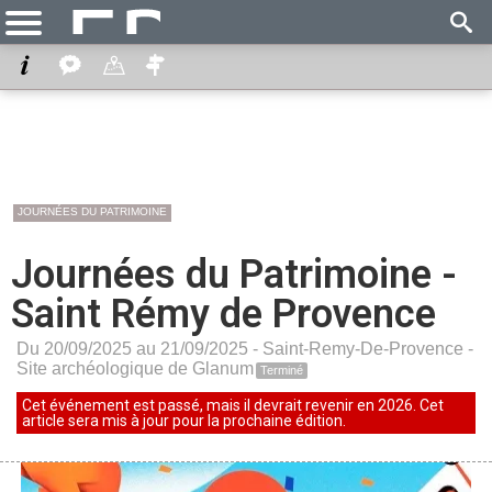
JOURNÉES DU PATRIMOINE
Journées du Patrimoine -
Saint Rémy de Provence
Du 20/09/2025 au 21/09/2025 -
Saint-Remy-De-Provence
-
Site archéologique de Glanum
Terminé
Cet événement est passé, mais il devrait revenir en 2026. Cet
article sera mis à jour pour la prochaine édition.