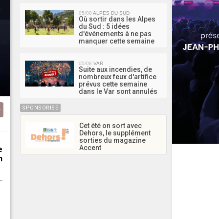
05/08
ALPES DU SUD
Où sortir dans les Alpes
du Sud : 5 idées
d'événements à ne pas
manquer cette semaine
05/08
VAR
Suite aux incendies, de
nombreux feux d'artifice
prévus cette semaine
dans le Var sont annulés
SPONSORISÉ
Cet été on sort avec
Dehors, le supplément
sorties du magazine
Accent
e
n