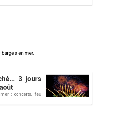
s barges en mer.
ché... 3 jours
 août
 mer : concerts, feu