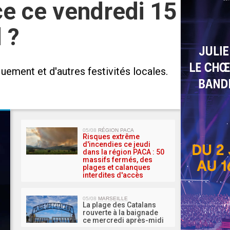
ice ce vendredi 15
 ?
uement et d'autres festivités locales.
MA 
05/08
RÉGION PACA
Risques extrême
d'incendies ce jeudi
dans la région PACA : 50
massifs fermés, des
plages et calanques
interdites d'accès
05/08
MARSEILLE
La plage des Catalans
rouverte à la baignade
ce mercredi après-midi