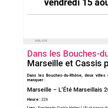
vendredi 15 aoû
PUBLICITE
Dans les Bouches-d
Marseille et Cassis p
Dans les Bouches-du-Rhône, deux villes 
manquer :
Marseille – L’Été Marseillais 
Heure :
22h
Lieu :
Esplanade Gisèle Halimi (J4) et parvis d