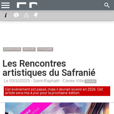
EXPOSITION
GRATUIT
CITYGUIDE
Les Rencontres
artistiques du Safranié
Le 03/10/2025 -
Saint-Raphaël
-
Centre Ville
Terminé
Cet événement est passé, mais il devrait revenir en 2026. Cet
article sera mis à jour pour la prochaine édition.