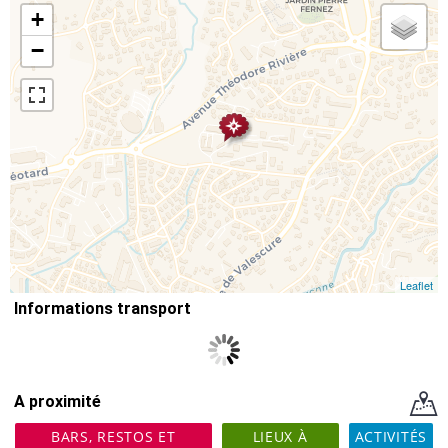
+
−
Leaflet
Informations transport
A proximité
BARS, RESTOS ET
LIEUX À
ACTIVITÉS