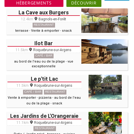
HÉBERGEMENTS
DÉCOUVRIR
La Cave aux Burgers
12.4km
Bagnols-en-Forêt
RESTAURANT
terrasse
-
Vente à emporter
-
snack
Ilot Bar
11.5km
Roquebrune-sur-Argens
CAFÉ / BAR
au bord de l'eau ou de la plage
-
vue
exceptionnelle
Le p'tit Lac
11.5km
Roquebrune-sur-Argens
CAFÉ / BAR
RESTAURANT
Vente à emporter
-
pizzeria
-
au bord de l'eau
ou de la plage
-
snack
Les Jardins de L'Orangeraie
11.1km
Roquebrune-sur-Argens
RESTAURANT