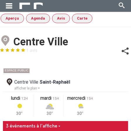
Aperçu
Agenda
Avis
Carte
Centre Ville
1 avis
ESPACE PUBLIC
Centre Ville
Saint-Raphaël
afficher le plan
lundi
mardi
mercredi
12H
15H
15H
30°
30°
30°
3 événements à l'affiche