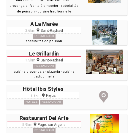
Patio / Jardin privé
-
terrasse
-
cuisine
provençale
-
Vente à emporter
-
spécialités
de poisson
-
cuisine traditionnelle
A La Marée
2.6km
Saint-Raphaël
RESTAURANT
spécialités de poisson
Le Grillardin
1.5km
Saint-Raphaël
RESTAURANT
cuisine provençale
-
pizzeria
-
cuisine
traditionnelle
Hôtel Ibis Styles
3.8km
Fréjus
HÔTELS
RESTAURANT
Restaurant Del Arte
5.9km
Puget-sur-Argens
RESTAURANT