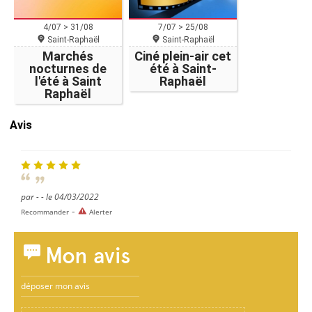
4/07 > 31/08
7/07 > 25/08
Saint-Raphaël
Saint-Raphaël
Marchés
Ciné plein-air cet
nocturnes de
été à Saint-
l'été à Saint
Raphaël
Raphaël
Avis
par - - le 04/03/2022
-
Recommander
Alerter
Mon avis
déposer mon avis