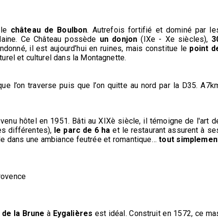
 le
château de Boulbon
. Autrefois fortifié et dominé par le
 plaine. Ce Château possède
un donjon
(IXe - Xe siècles),
3
ndonné, il est aujourd’hui en ruines, mais constitue le
point d
turel et culturel dans la Montagnette.
que l’on traverse puis que l’on quitte au nord par la D35. A7k
enu hôtel en 1951. Bâti au XIXè siècle, il témoigne de l'art d
s différentes),
le parc de 6 ha
et le restaurant assurent à se
able dans une ambiance feutrée et romantique…
tout simplemen
rovence
 de la Brune
à
Eygalières
est idéal. Construit en 1572, ce ma