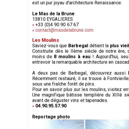
est un pur joyau d'architecture Renaissance.
Le Mas de la Brune
13810 EYGALIERES
+33 (0)4 90 90 67 67
contact@masdelabrune.com
Les Moulins
Saviez-vous que
Barbegal
détient la
plus vie
Construite dès le IIème siècle de notre ère,
moins de
8 moulins à eau
! Aujourd’hui, seu
entrevoir la remarquable architecture en casca
A deux pas de Barbegal, découvrez aussi
l
Récemment restauré, il se trouve à Fontvieille
sous une fraîche forêt de pins.
Pour en savoir plus sur les moulins, visitez en
Une magnifique bâtisse templière du XIIIè siè
avant de déguster vins et tapenades.
04.90.95.57.90
Reportage photo