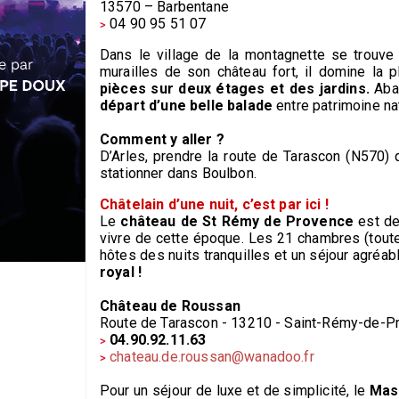
13570 – Barbentane
04 90 95 51 07
Dans le village de la montagnette se trouve
murailles de son château fort, il domine la
pièces sur deux étages et des jardins.
Aba
départ d’une belle balade
entre patrimoine na
Comment y aller ?
D’Arles, prendre la route de Tarascon (N570) 
stationner dans Boulbon.
Châtelain d’une nuit, c’est par ici !
Le
château de St Rémy de Provence
est dev
vivre de cette époque. Les 21 chambres (toute
hôtes des nuits tranquilles et un séjour agré
royal !
Château de Roussan
Route de Tarascon - 13210 - Saint-Rémy-de-P
04.90.92.11.63
chateau.de.roussan@wanadoo.fr
Pour un séjour de luxe et de simplicité, le
Mas