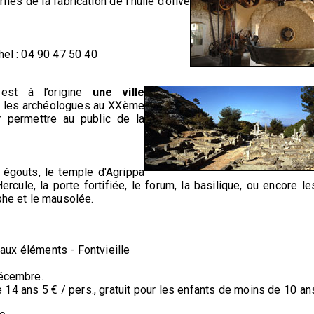
s de la fabrication de l’huile d’olive
h
hel : 04 90 47 50 40
 est à l’origine
une ville
 les archéologues au XXème
r permettre au public de la
s égouts, le temple d'Agrippa
rcule, la porte fortifiée, le forum, la basilique, ou encore le
phe et le mausolée.
s aux éléments - Fontvieille
décembre.
de 14 ans 5 € / pers., gratuit pour les enfants de moins de 10 an