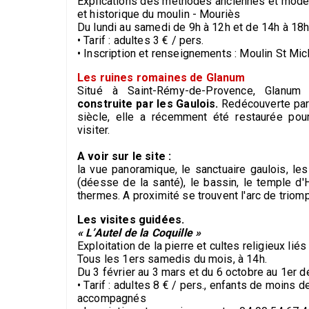
Explications des méthodes anciennes et moderne
et historique du moulin - Mouriès
Du lundi au samedi de 9h à 12h et de 14h à 18
• Tarif : adultes 3 € / pers.
• Inscription et renseignements : Moulin St Mic
Les ruines romaines de Glanum
Situé à Saint-Rémy-de-Provence, Glanum
construite par les Gaulois.
Redécouverte par
siècle, elle a récemment été restaurée pou
visiter.
A voir sur le site :
la vue panoramique, le sanctuaire gaulois, le
(déesse de la santé), le bassin, le temple d'He
thermes. A proximité se trouvent l'arc de triom
Les visites guidées.
« L’Autel de la Coquille »
Exploitation de la pierre et cultes religieux lié
Tous les 1ers samedis du mois, à 14h.
Du 3 février au 3 mars et du 6 octobre au 1er 
• Tarif : adultes 8 € / pers., enfants de moins 
accompagnés