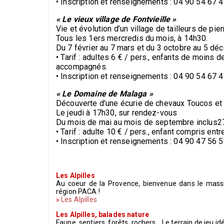
• Inscription et renseignements : 04 90 54 67 
« Le vieux village de Fontvieille »
Vie et évolution d’un village de tailleurs de pier
Tous les 1ers mercredis du mois, à 14h30.
Du 7 février au 7 mars et du 3 octobre au 5 d
• Tarif : adultes 6 € / pers., enfants de moins 
accompagnés.
• Inscription et renseignements : 04 90 54 67 
« Le Domaine de Malaga »
Découverte d’une écurie de chevaux Toucos et
Le jeudi à 17h30, sur rendez-vous
Du mois de mai au mois de septembre inclus2
• Tarif : adulte 10 € / pers., enfant compris entre
• Inscription et renseignements : 04 90 47 56 
Les Alpilles
Au coeur de la Provence, bienvenue dans le massif 
région PACA !
Les Alpilles
Les Alpilles, balades nature
Faune, sentiers, forêts, rochers... Le terrain de jeu i