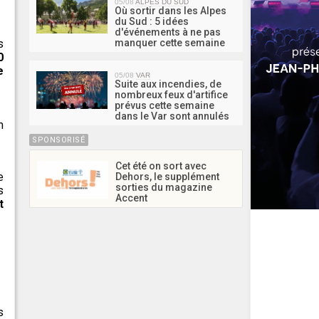
05/08
ALPES DU SUD
Où sortir dans les Alpes
du Sud : 5 idées
d'événements à ne pas
s
manquer cette semaine
0
e
05/08
VAR
Suite aux incendies, de
nombreux feux d'artifice
prévus cette semaine
dans le Var sont annulés
m
SPONSORISÉ
Cet été on sort avec
e
Dehors, le supplément
sorties du magazine
s
Accent
t
s