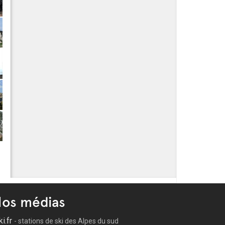
os médias
ki.fr
- stations de ski des Alpes du sud