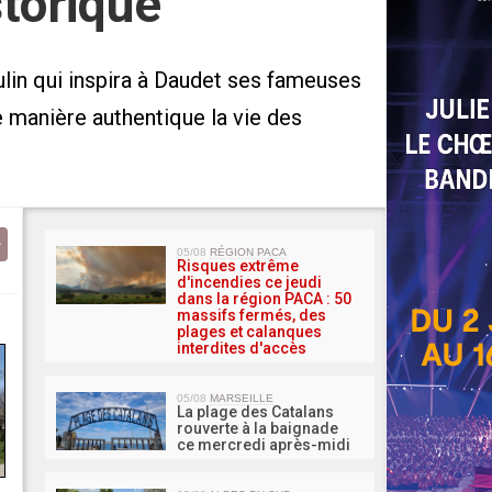
storique
oulin qui inspira à Daudet ses fameuses
e manière authentique la vie des
MA 
05/08
RÉGION PACA
Risques extrême
d'incendies ce jeudi
dans la région PACA : 50
massifs fermés, des
plages et calanques
interdites d'accès
05/08
MARSEILLE
La plage des Catalans
rouverte à la baignade
ce mercredi après-midi