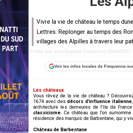
Les Alp
Vivre la vie de château le temps dune
Lettres. Replonger au temps des Roma
villages des Alpilles à travers leur pa
Publié par Jean-Baptiste Fontana le 05/04/2007 -
Voir les infos locales de Frequence-su
Les châteaux
Vous rêvez de la vie de château ? Découvre
1674 avec des
décors d'influence italienne
architecture les demeures de l'Ile de Franc
classicisme.
Ce château que l'on surnomme au
résidence des marquis de Barbentane, qui y viv
Château de Barbentane