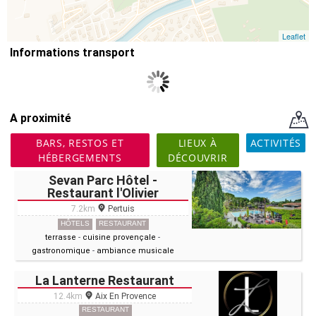
Leaflet
Informations transport
A proximité
BARS, RESTOS ET
LIEUX À
ACTIVITÉS
HÉBERGEMENTS
DÉCOUVRIR
Sevan Parc Hôtel -
Restaurant l'Olivier
7.2km
Pertuis
HÔTELS
RESTAURANT
terrasse
-
cuisine provençale
-
gastronomique
-
ambiance musicale
La Lanterne Restaurant
12.4km
Aix En Provence
RESTAURANT