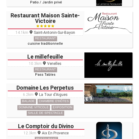
Patio / Jardin privé
Restaurant Maison Sainte-
Victoire
14.1km
Saint-Antonin-Sur-Bayon
RESTAURANT
cuisine traditionnelle
Le millefeuille
10.3km
Venelles
RESTAURANT
Pass Tables
Domaine Les Perpetus
6.2km
La Tour d'Aigues
BALADE
CHAMBRE D'HÔTES
DOMAINE VITICOLE
EXPOSITION
SALLE DE SPECTACLE
Le Comptoir du Divino
12.3km
Aix En Provence
RESTAURANT