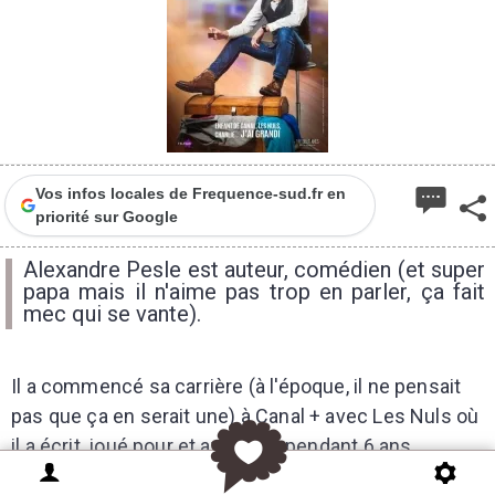
Vos infos locales de Frequence-sud.fr en
priorité sur Google
Alexandre Pesle est auteur, comédien (et super
papa mais il n'aime pas trop en parler, ça fait
mec qui se vante).
Il a commencé sa carrière (à l'époque, il ne pensait
pas que ça en serait une) à Canal + avec Les Nuls où
il a écrit, joué pour et avec eux pendant 6 ans.
Auteur historique des Guignols et de la série "H". Si