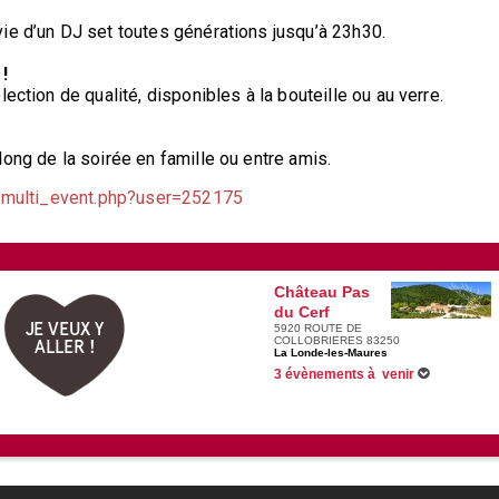
ie d’un DJ set toutes générations jusqu’à 23h30.
!
ection de qualité, disponibles à la bouteille ou au verre.
long de la soirée en famille ou entre amis.
r/multi_event.php?user=252175
Château Pas
du Cerf
JE VEUX Y
5920 ROUTE DE
COLLOBRIERES 83250
ALLER !
La Londe-les-Maures
3 évènements à venir
12/08/2026 -
Concerts d'été au milieu des
19/08/2026 -
Concerts d'été au milieu des
26/08/2026 -
Concerts d'été au milieu des