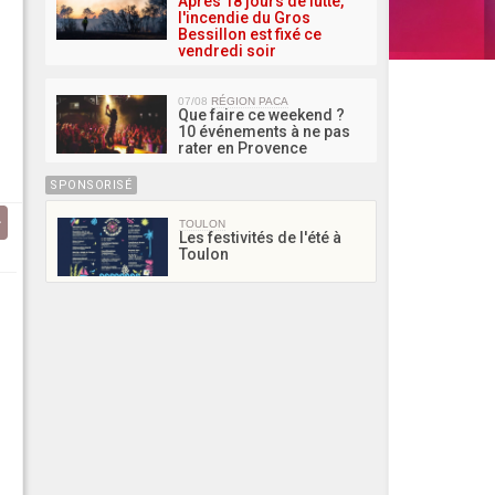
Après 18 jours de lutte,
l'incendie du Gros
Bessillon est fixé ce
vendredi soir
07/08
RÉGION PACA
Que faire ce weekend ?
10 événements à ne pas
rater en Provence
SPONSORISÉ
TOULON
Les festivités de l'été à
Toulon