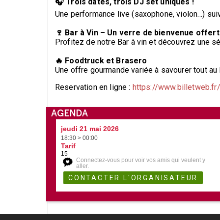
🎧 Trois dates, trois DJ set uniques !
Une performance live (saxophone, violon…) suiv
🍷 Bar à Vin – Un verre de bienvenue offert 
Profitez de notre Bar à vin et découvrez une sél
🔥 Foodtruck et Brasero
Une offre gourmande variée à savourer tout au 
Reservation en ligne :
https://www.billetweb.f
AGENDA
jeudi 21 mai 2026
18:30 > 00:00
Tarif
15
Connectez-vous pour voir vos amis qui veulent y
aller.