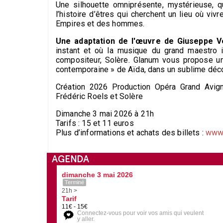
Une silhouette omniprésente, mystérieuse, qui
l’histoire d’êtres qui cherchent un lieu où vivr
Empires et des hommes.
Une adaptation de l'œuvre de Giuseppe 
instant et où la musique du grand maestro i
compositeur, Solère. Glanum vous propose un
contemporaine » de Aïda, dans un sublime décor
Création 2026 Production Opéra Grand Avign
Frédéric Roels et Solère
Dimanche 3 mai 2026 à 21h
Tarifs : 15 et 11 euros
Plus d’informations et achats des billets :
www.
AGENDA
dimanche 3 mai 2026
Terminé
21h >
Tarif
11€ - 15€
Connectez-vous pour voir vos amis qui veulent
y aller.