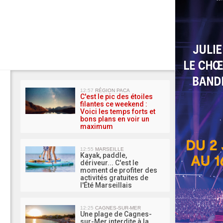
MA 
12:57
RÉGION PACA
C'est le pic des étoiles
filantes ce weekend :
Voici les temps forts et
bons plans en voir un
maximum
12:55
MARSEILLE
Kayak, paddle,
dériveur... C'est le
moment de profiter des
activités gratuites de
l'Été Marseillais
12:25
CAGNES-SUR-MER
Une plage de Cagnes-
sur-Mer interdite à la