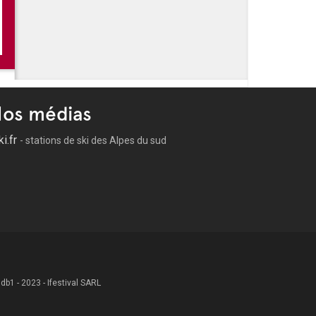
 BD - Saint-Rémy de Provence
os médias
ki.fr
- stations de ski des Alpes du sud
 .db1 - 2023 - Ifestival SARL