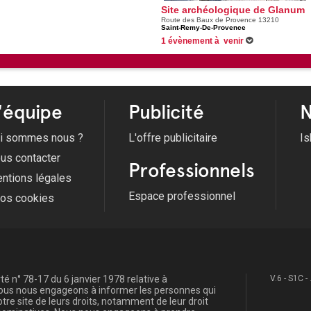
Site archéologique de Glanum
Route des Baux de Provence 13210
Saint-Remy-De-Provence
1 évènement à venir
Du 09/08/2026 au 10/08/2026 -
Forum de la
'équipe
Publicité
N
i sommes nous ?
L'offre publicitaire
Is
us contacter
Professionnels
ntions légales
Espace professionnel
fos cookies
é n° 78-17 du 6 janvier 1978 relative à
V.6 - S1C -
, nous nous engageons à informer les personnes qui
re site de leurs droits, notamment de leur droit