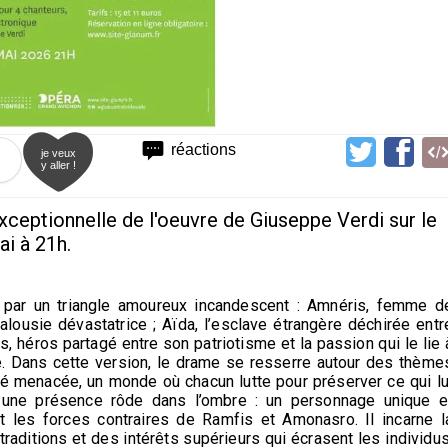
réactions
je veux
y aller !
xceptionnelle de l'oeuvre de Giuseppe Verdi sur le
ai à 21h.
e par un triangle amoureux incandescent : Amnéris, femme d
alousie dévastatrice ; Aïda, l’esclave étrangère déchirée entr
s, héros partagé entre son patriotisme et la passion qui le lie 
e. Dans cette version, le drame se resserre autour des thème
tité menacée, un monde où chacun lutte pour préserver ce qui lu
ais une présence rôde dans l’ombre : un personnage unique e
 les forces contraires de Ramfis et Amonasro. Il incarne l
traditions et des intérêts supérieurs qui écrasent les individus