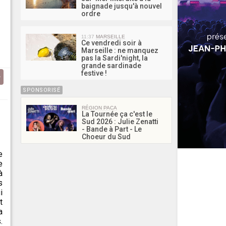
baignade jusqu'à nouvel
ordre
11:37
MARSEILLE
Ce vendredi soir à
Marseille : ne manquez
pas la Sardi'night, la
grande sardinade
festive !
SPONSORISÉ
RÉGION PACA
La Tournée ça c'est le
Sud 2026 : Julie Zenatti
- Bande à Part - Le
Choeur du Sud
e
e
à
s
i
t
a
.