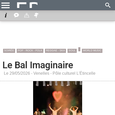
SOIRÉE
POP - ROCK - FOLK
REGGAE - SKA
SOUL
WORLD MUSIC
Le Bal Imaginaire
Le 29/05/2026 -
Venelles
-
Pôle culturel L'Étincelle