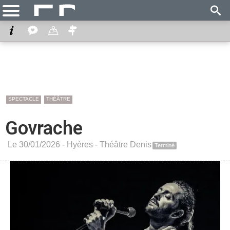
SPECTACLE
THÉÂTRE
Govrache
Le 30/01/2026 -
Hyères
-
Théâtre Denis
Terminé