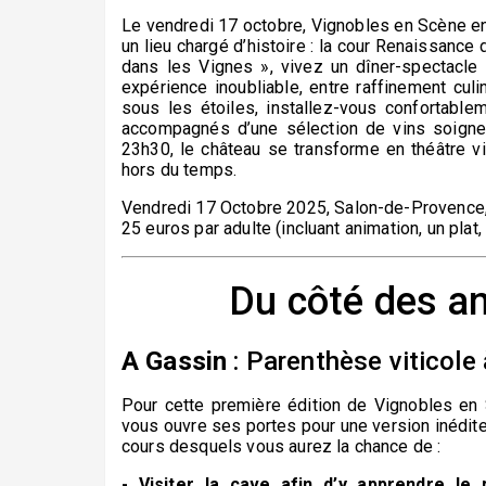
Le vendredi 17 octobre, Vignobles en Scène e
un lieu chargé d’histoire : la cour Renaissanc
dans les Vignes », vivez un dîner-spectacle 
expérience inoubliable, entre raffinement cu
sous les étoiles, installez-vous confortable
accompagnés d’une sélection de vins soign
23h30, le château se transforme en théâtre vi
hors du temps.
Vendredi 17
O
ctobre
2025
, Salon-de-Provence
25
euros par adulte (incluant
animation, un
plat,
Du côté des a
A Gassin
: Parenthèse viticole
Pour cette première édition de Vignobles en 
vous ouvre ses portes pour une version inédit
cours desquels vous aurez la chance de :
- Visiter la cave afin d’y apprendre le