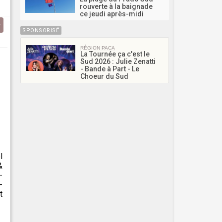
rouverte à la baignade
ce jeudi après-midi
SPONSORISÉ
RÉGION PACA
La Tournée ça c'est le
Sud 2026 : Julie Zenatti
- Bande à Part - Le
Choeur du Sud
l
&
-
-
t