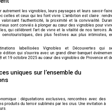
ment
ir autrement les vignobles, leurs paysages et leurs savoir-faire
elles et ceux qui les font vivre. L’ambition est claire : rendr
 valorisant l’authenticité, la proximité et la convivialité. Duran
curieux sont conviés à plonger au cœur des vignobles pour vivr
, qui célèbrent l’art de vivre et la vitalité de nos terroirs.
A
 oenotouristiques, des plus festives aux plus intimistes, e
nations labellisées Vignobles et Découvertes qui s
e éditio
n
qui
s’ouvrira avec un grand dîner-banquet événemen
18 et 19 octobre 2025
au cœur des vignobles
de Provence et d
nces uniques
sur l’ensemble du
ions
ronomique : dégustations exclusives, rencontres avec des
 produits du terroir sublimés par les crus. Une invitation à
urs.