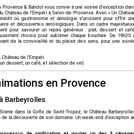
n Provence & Bandol vous convie à une soirée d’exception dan
e du Château de l’Empéri à Salon-de-Provence. Avec « Un Châtea
inédit où gastronomie et œnologie s’unissent pour offrir un
linaire et découvertes œnologiques. Dans un cadre majestueux
ment pour savourer un repas généreux : plat, dessert et café
eusement choisis pour sublimer chaque bouchée. De 19h30 
vant de la convivialité et du plaisir des sens, pour une soiré
,
Château de l'
Empér
i
.
 un dessert, un café, et
sélection de vin
)
nimations en Provence
 à Barbeyrolles
Scène dans la Golfe de Saint-Tropez, le Château Barbeyrolle
e de la découverte de son domaine. Un
week-end d’exception a
 processus de vinification et gouter un des 3 cépage