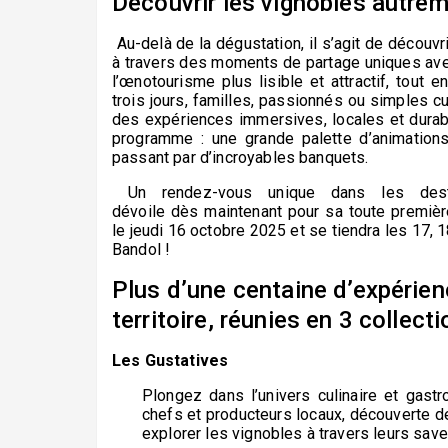
Découvrir les vignobles autre
A
u-delà de la dégustation, il s’agit de découvr
à travers des moments de partage uniques avec c
l’œnotourisme plus lisible et attractif, tout en
trois jours, familles, passionnés ou simples 
des expériences immersives, locales et durables
programme : une grande palette d’animations
passant par d’incroyables banquets.
Un rendez-vous unique dans les desti
dé
voile
dès
maintenant
pour sa toute premièr
le
j
eudi
16 octobre 2025 et
se tiendra les
17, 
Bandol !
Plus d’une centaine
d’expérie
territoire,
réunies en 3 collect
Les Gustatives
Plongez dans l’univers culinaire et gast
chefs et producteurs locaux, découverte des
explorer les vignobles à travers leurs save