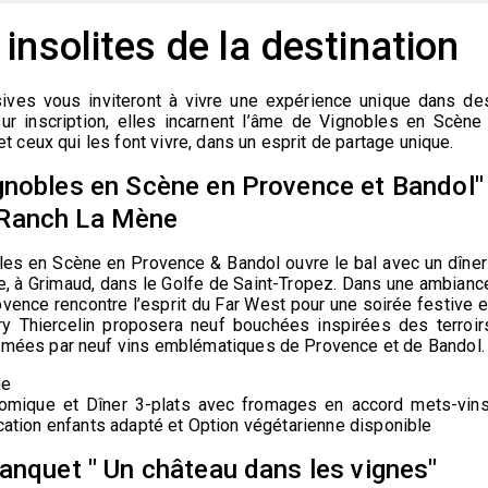
insolites de la destination
ives vous inviteront à vivre une
expérience unique dans de
r inscription,
elles incarnent l’âme de Vignobles en Scène 
 et ceux qui les font
vivre, dans un esprit de partage
unique.
gnobles en Scène en Provence et Bandol"
 Ranch La Mène
les en Scène en Provence & Bandol
ouvre le bal avec un dîner
e,
à Grimaud,
dans le Golfe de Saint-Tropez. Dans une ambianc
vence rencontre l’esprit du Far West pour une soirée festive e
rry
Thiercelin
proposera neuf bouchées inspirées des
terroir
limées par neuf vins emblématiques de Provence et de Bandol.
ne
nomique et Dîner
3-plats avec fromages
en accord mets-vins
ication enfants adapté et Option végétarienne disponible
anquet " Un château dans les vignes"