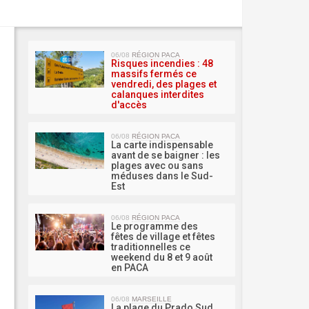
MA 
06/08
RÉGION PACA
Risques incendies : 48
massifs fermés ce
vendredi, des plages et
calanques interdites
d'accès
06/08
RÉGION PACA
La carte indispensable
avant de se baigner : les
plages avec ou sans
méduses dans le Sud-
Est
06/08
RÉGION PACA
Le programme des
fêtes de village et fêtes
traditionnelles ce
weekend du 8 et 9 août
en PACA
06/08
MARSEILLE
La plage du Prado Sud