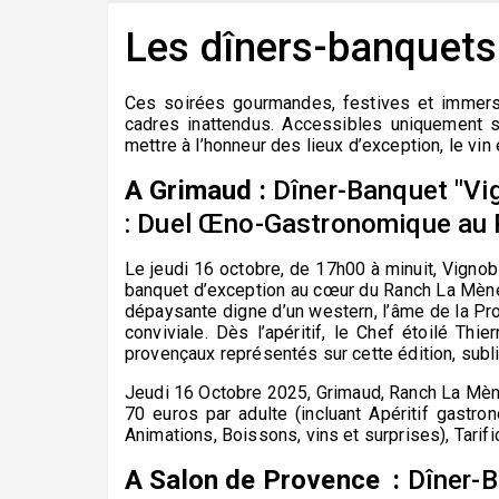
Les dîners-banquets 
Ces soirées gourmandes, festives et
immers
cadres
inattendus. Accessibles uniquement su
mettre
à l’honneur
des lieux d’exception
, le vin
A Grimaud :
Dîner-Banquet "Vi
: Duel Œno-Gastronomique au
Le
jeudi 16
octobre
, de 17h00 à minuit
,
Vignob
banquet d’exception au cœur du Ranch La Mèn
dépaysante digne d’un western, l’âme de la Pro
conviviale
.
Dès l’apéritif, le
Chef étoilé
Thie
provençaux
représentés sur cette édition
, sub
Jeudi 16
O
ctobre
2025
, Grimaud
, Ranch La Mè
70 euros par adulte (incluant Apéritif gastro
Animations, Boissons, vins et surprises),
Tarif
A Salon de Provence :
Dîner-B