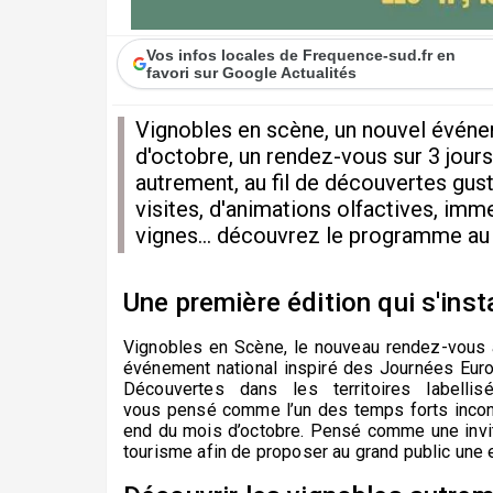
Vos infos locales de Frequence-sud.fr en
favori sur Google Actualités
Vignobles en scène, un nouvel événe
d'octobre, un rendez-vous sur 3 jour
autrement, au fil de découvertes gus
visites, d'animations olfactives, im
vignes... découvrez le programme au
Une première édition qui s'ins
Vignobles en Scène, le nouveau rendez-vous
é
vénement national
i
nspiré des Journées Eur
Découvertes dans les territoires labelli
vous
pensé
comme l’un des temps forts incon
end d
u mois d
’octobre
.
Pensé comme une invita
tourisme afin de proposer au grand public une