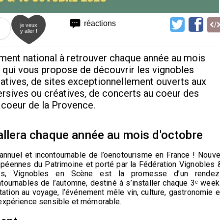
réactions
je veux
y aller !
ment national à retrouver chaque année au mois
s qui vous propose de découvrir les vignobles
tatives, de sites exceptionnellement ouverts aux
mersives ou créatives, de concerts au coeur des
 coeur de la Provence.
tallera chaque année au mois d'octobre
annuel
et
incontournable
de l’oenotourisme en France !
Nouve
opéennes du Patrimoine
et
porté par la Fédération Vignobles 
sés,
Vignobles en Scène
est la promesse d’un
rendez
tournables de l’automne
, destiné à s’installer
chaque 3ᵉ week
tion au voyage, l’événement mêle vin, culture, gastronomie e
 expérience sensible et mémorable.