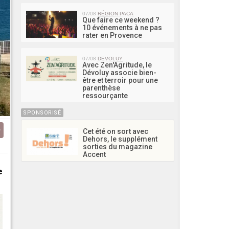
07/08
RÉGION PACA
Que faire ce weekend ?
10 événements à ne pas
rater en Provence
07/08
DEVOLUY
Avec Zen'Agritude, le
Dévoluy associe bien-
être et terroir pour une
parenthèse
ressourçante
SPONSORISÉ
Cet été on sort avec
Dehors, le supplément
sorties du magazine
Accent
e