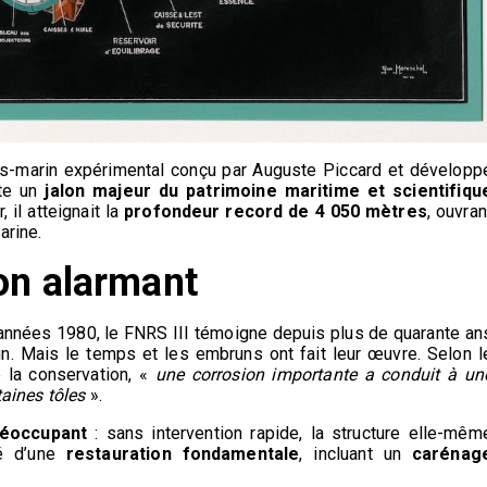
us-marin expérimental conçu par Auguste Piccard et développ
ste un
jalon majeur du patrimoine maritime et scientifiqu
 il atteignait la
profondeur record de 4 050 mètres
, ouvran
arine.
on alarmant
années 1980, le FNRS III témoigne depuis plus de quarante an
n. Mais le temps et les embruns ont fait leur œuvre. Selon l
e la conservation, «
une corrosion importante a conduit à un
taines tôles
».
réoccupant
: sans intervention rapide, la structure elle-mêm
té d’une
restauration fondamentale
, incluant un
carénag