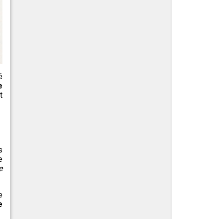
é
e
t
s
e
e
e
e