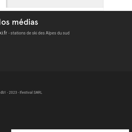
os médias
ki.fr
- stations de ski des Alpes du sud
 .db1 - 2023 - Ifestival SARL