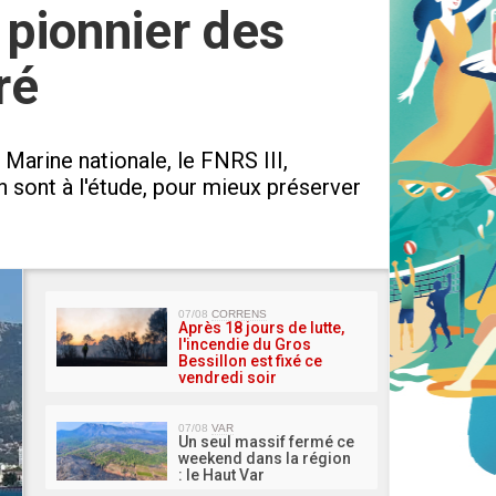
 pionnier des
ré
Marine nationale, le FNRS III,
n sont à l'étude, pour mieux préserver
MA 
07/08
CORRENS
Après 18 jours de lutte,
l'incendie du Gros
Bessillon est fixé ce
vendredi soir
07/08
VAR
Un seul massif fermé ce
weekend dans la région
: le Haut Var