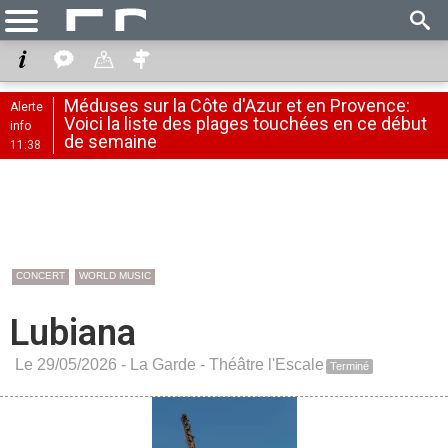
Méduses sur la Côte d'Azur et en Provence:
Alerte
Voici la liste des plages touchées en ce début
info
de semaine
11:38
CONCERT
WORLD MUSIC
Lubiana
Le 29/05/2026 -
La Garde
-
Théâtre l'Escale
Terminé