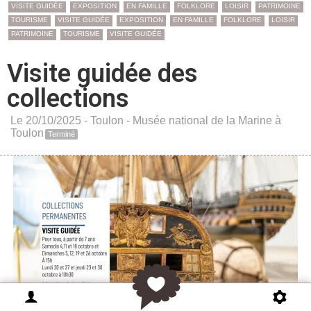
VISITE GUIDÉE
EXPOSITION
EN FAMILLE
FOLKLORE
LOISIR
PATRIMOINE
TOURISME
VISITE GUIDÉE
EXPOSITION
EN FAMILLE
FOLKLORE
LOISIR
PATRIMOINE
TOURISME
VISITE GUIDÉE
Visite guidée des
collections
Le 20/10/2025 -
Toulon
-
Musée national de la Marine à
Toulon
Terminé