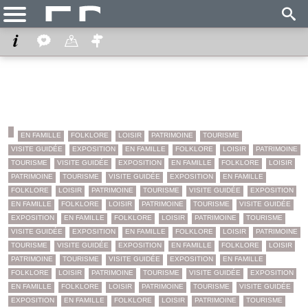
EN FAMILLE
FOLKLORE
LOISIR
PATRIMOINE
TOURISME
VISITE GUIDÉE
EXPOSITION
EN FAMILLE
FOLKLORE
LOISIR
PATRIMOINE
TOURISME
VISITE GUIDÉE
EXPOSITION
EN FAMILLE
FOLKLORE
LOISIR
PATRIMOINE
TOURISME
VISITE GUIDÉE
EXPOSITION
EN FAMILLE
FOLKLORE
LOISIR
PATRIMOINE
TOURISME
VISITE GUIDÉE
EXPOSITION
EN FAMILLE
FOLKLORE
LOISIR
PATRIMOINE
TOURISME
VISITE GUIDÉE
EXPOSITION
EN FAMILLE
FOLKLORE
LOISIR
PATRIMOINE
TOURISME
VISITE GUIDÉE
EXPOSITION
EN FAMILLE
FOLKLORE
LOISIR
PATRIMOINE
TOURISME
VISITE GUIDÉE
EXPOSITION
EN FAMILLE
FOLKLORE
LOISIR
PATRIMOINE
TOURISME
VISITE GUIDÉE
EXPOSITION
EN FAMILLE
FOLKLORE
LOISIR
PATRIMOINE
TOURISME
VISITE GUIDÉE
EXPOSITION
EN FAMILLE
FOLKLORE
LOISIR
PATRIMOINE
TOURISME
VISITE GUIDÉE
EXPOSITION
EN FAMILLE
FOLKLORE
LOISIR
PATRIMOINE
TOURISME