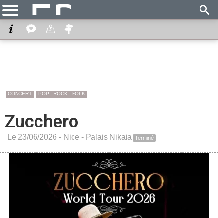
CONCERT
POP - ROCK - FOLK
Zucchero
Le 23/06/2026 -
Nice
-
Palais Nikaia
Terminé