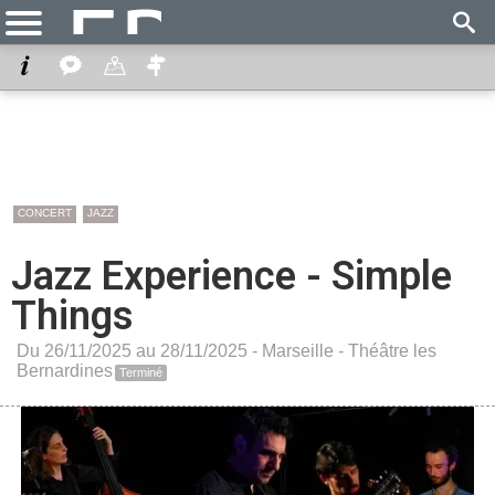
CONCERT
JAZZ
Jazz Experience - Simple
Things
Du 26/11/2025 au 28/11/2025 -
Marseille
-
Théâtre les
Bernardines
Terminé