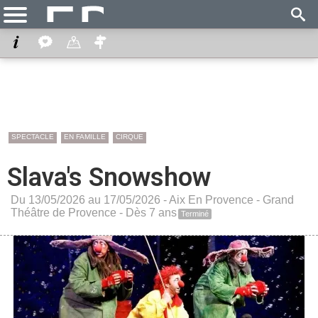
SPECTACLE
EN FAMILLE
CIRQUE
Slava's Snowshow
Du 13/05/2026 au 17/05/2026 -
Aix En Provence
-
Grand
Théâtre de Provence
- Dès 7 ans
Terminé