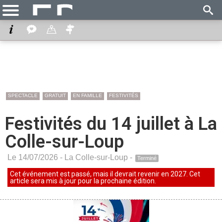
SPECTACLE
GRATUIT
EN FAMILLE
FESTIVITÉS
Festivités du 14 juillet à La
Colle-sur-Loup
Le 14/07/2026 -
La Colle-sur-Loup
-
Terminé
Cet événement est passé, mais il devrait revenir en 2027. Cet
article sera mis à jour pour la prochaine édition.