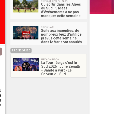
05/08
ALPES DU SUD
Où sortir dans les Alpes
du Sud : 5 idées
d'événements à ne pas
manquer cette semaine
05/08
VAR
Suite aux incendies, de
nombreux feux d'artifice
prévus cette semaine
dans le Var sont annulés
SPONSORISÉ
RÉGION PACA
La Tournée ça c'est le
Sud 2026 : Julie Zenatti
- Bande à Part - Le
Choeur du Sud
s
e
s
s