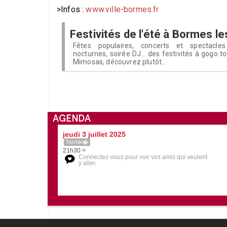
>Infos :
www.ville-bormes.fr
Festivités de l'été à Bormes 
Fêtes populaires, concerts et spectacles
nocturnes, soirée DJ... des festivités à gogo t
Mimosas, découvrez plutôt...
AGENDA
jeudi 3 juillet 2025
Termin�
21h30 >
Connectez-vous pour voir vos amis qui veulent
y aller.