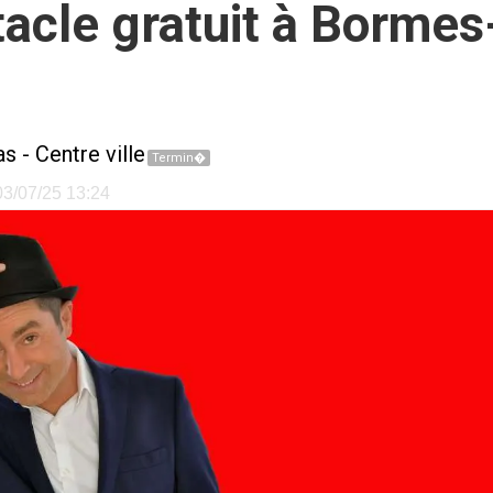
tacle gratuit à Borme
as
-
Centre ville
Termin�
 03/07/25 13:24