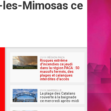
s-les-Mimosas ce
MA 
05/08
RÉGION PACA
Risques extrême
d'incendies ce jeudi
dans la région PACA : 50
massifs fermés, des
plages et calanques
interdites d'accès
05/08
MARSEILLE
La plage des Catalans
rouverte à la baignade
ce mercredi après-midi