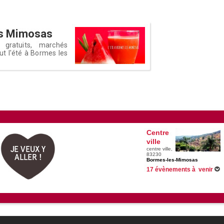
les Mimosas
 gratuits, marchés
out l'été à Bormes les
Centre
ville
JE VEUX Y
centre ville,
83230
ALLER !
Bormes-les-Mimosas
17 évènements à venir
Du 01/06/2026 au 31/08/2026 
Du 01/07/2026 au 01/09/2026 
Du 01/07/2026 au 26/08/2026 
Du 10/07/2026 au 07/08/2026 
Voir tous les évènements