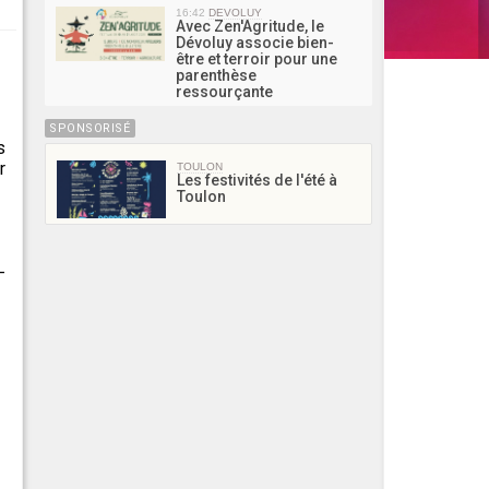
16:42
DEVOLUY
Avec Zen'Agritude, le
Dévoluy associe bien-
être et terroir pour une
parenthèse
ressourçante
SPONSORISÉ
s
r
TOULON
Les festivités de l'été à
Toulon
-