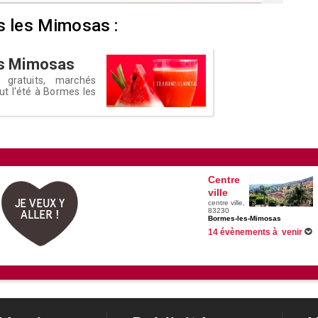
es les Mimosas :
les Mimosas
 gratuits, marchés
out l'été à Bormes les
Centre
ville
JE VEUX Y
centre ville,
83230
ALLER !
Bormes-les-Mimosas
14 évènements à venir
Du 01/06/2026 au 31/08/2026 
Du 01/07/2026 au 01/09/2026 
Du 10/07/2026 au 07/08/2026 
Du 29/07/2026 au 29/08/2026 
Voir tous les évènements