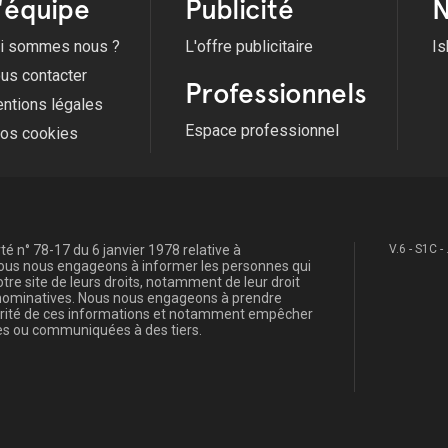
'équipe
Publicité
N
i sommes nous ?
L'offre publicitaire
Is
us contacter
Professionnels
ntions légales
Espace professionnel
fos cookies
é n° 78-17 du 6 janvier 1978 relative à
V.6 - S1C -
, nous nous engageons à informer les personnes qui
re site de leurs droits, notamment de leur droit
s nominatives. Nous nous engageons à prendre
curité de ces informations et notamment empêcher
s ou communiquées à des tiers.