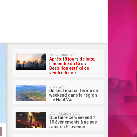
MA 
20:57
CORRENS
Après 18 jours de lutte,
l'incendie du Gros
Bessillon est fixé ce
vendredi soir
17:51
VAR
Un seul massif fermé ce
weekend dans la région
: le Haut Var
17:24
RÉGION PACA
Que faire ce weekend ?
10 événements à ne pas
rater en Provence