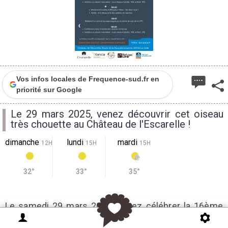
Vos infos locales de Frequence-sud.fr en
priorité sur Google
Le 29 mars 2025, venez découvrir cet oiseau
très chouette au Château de l'Escarelle !
dimanche
lundi
mardi
12H
15H
15H
32°
33°
35°
Le samedi 29 mars 2025, venez célébrer la 16ème
édition de la Nuit de la Chouette au Château de