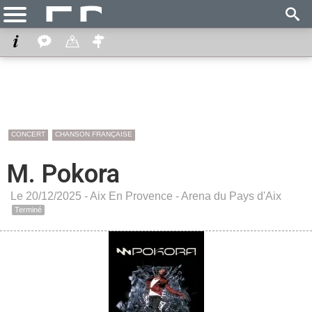
CONCERT
CHANSON FRANÇAISE
M. Pokora
Le 20/12/2025 -
Aix En Provence
-
Arena du Pays d'Aix
Terminé