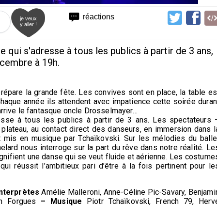
réactions
je veux
y aller !
qui s'adresse à tous les publics à partir de 3 ans,
écembre à 19h.
répare la grande fête. Les convives sont en place, la table es
Chaque année ils attendent avec impatience cette soirée duran
’arrive le fantasque oncle Drosselmayer…
se à tous les publics à partir de 3 ans. Les spectateurs 
e plateau, au contact direct des danseurs, en immersion dans l
 mis en musique par Tchaïkovski. Sur les mélodies du balle
lard nous interroge sur la part du rêve dans notre réalité. Le
agnifient une danse qui se veut fluide et aérienne. Les costume
qui réussit l’ambitieux pari d’être à la fois pertinent pour le
Interprètes
Amélie Malleroni, Anne-Céline Pic-Savary, Benjami
n Forgues
– Musique
Piotr Tchaïkovski, French 79, Herv