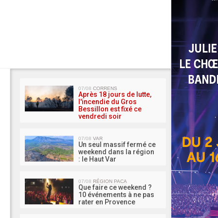
MA 
07/08
CORRENS
Après 18 jours de lutte,
l'incendie du Gros
Bessillon est fixé ce
vendredi soir
07/08
VAR
Un seul massif fermé ce
weekend dans la région
: le Haut Var
07/08
RÉGION PACA
Que faire ce weekend ?
10 événements à ne pas
rater en Provence