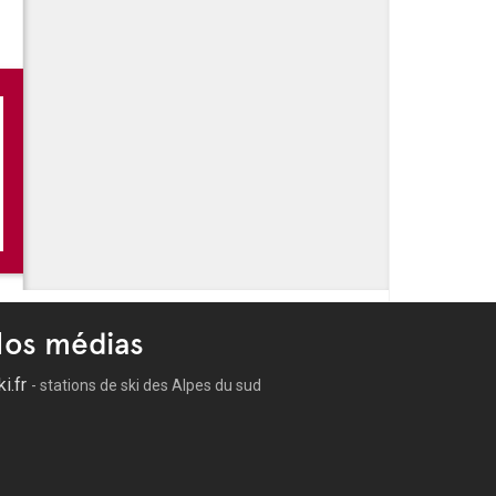
os médias
ki.fr
- stations de ski des Alpes du sud