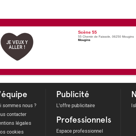
Scène 55
55 Chemin de Faissole, 06250 Mougins
Mougins
JE VEUX Y
ALLER !
'équipe
Publicité
N
i sommes nous ?
L'offre publicitaire
Is
us contacter
Professionnels
ntions légales
Espace professionnel
fos cookies