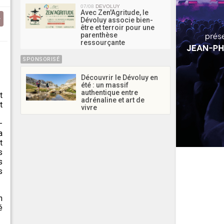
07/08
DEVOLUY
Avec Zen'Agritude, le
Dévoluy associe bien-
être et terroir pour une
parenthèse
ressourçante
SPONSORISÉ
Découvrir le Dévoluy en
été : un massif
authentique entre
t
adrénaline et art de
t
vivre
–
a
t
s
s
s
n
é