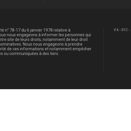
é n° 78-17 du 6 janvier 1978 relative à
V.6 - S1C -
, nous nous engageons à informer les personnes qui
re site de leurs droits, notamment de leur droit
s nominatives. Nous nous engageons à prendre
curité de ces informations et notamment empêcher
s ou communiquées à des tiers.