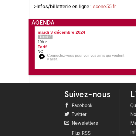
>Infos/billetterie en ligne :
scene55.fr
AGENDA
mardi 3 décembre 2024
Terminé
19h >
Tarif
NC
Connectez-vous pour voir vos amis qui veulent
y aller.
Suivez-nous
L
Facebook
Qu
Twitter
No
Newsletters
Me
In
Flux RSS