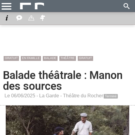
GRATUIT
EN FAMILLE
BALADE
THÉÂTRE
GRATUIT
Balade théâtrale : Manon
des sources
Le 06/06/2025 -
La Garde
-
Théâtre du Rocher
Terminé