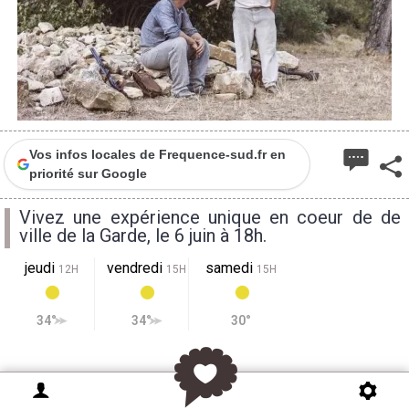
Vos infos locales de Frequence-sud.fr en
priorité sur Google
Vivez une expérience unique en coeur de de
ville de la Garde, le 6 juin à 18h.
jeudi
vendredi
samedi
12H
15H
15H
34°
34°
30°
Manon des sources c’est le récit d’une tragédie
familiale. C’est aussi une peinture sublime et