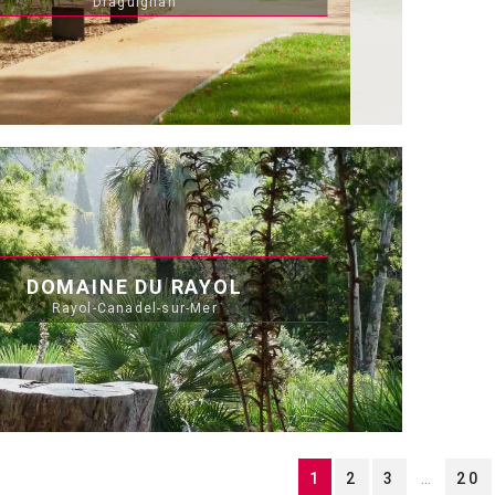
Draguignan
DOMAINE DU RAYOL
Rayol-Canadel-sur-Mer
1
2
3
20
...