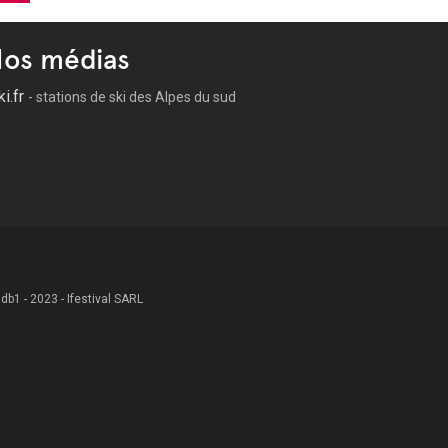
os médias
ki.fr
- stations de ski des Alpes du sud
 .db1 - 2023 - Ifestival SARL