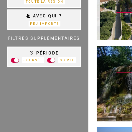
TOUTE LA RÉGION
AVEC QUI ?
PEU IMPORTE
TOUTES LES
CATÉGORIES
FILTRES SUPPLÉMENTAIRES
PÉRIODE
JOURNÉE
SOIRÉE
R