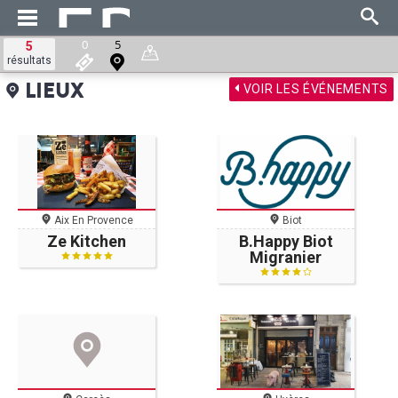
0
5
5
résultats
VOIR LES ÉVÉNEMENTS
LIEUX
Aix En Provence
Biot
Ze Kitchen
B.Happy Biot
Migranier