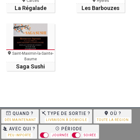
Carcès
Hyères
La Régalade
Les Barbouzes
Saint-Maximin-la-Sainte-
Baume
Saga Sushi
QUAND ?
TYPE DE SORTIE ?
OÙ ?
DÈS MAINTENANT
LIVRAISON À DOMICILE
TOUTE LA RÉGION
AVEC QUI ?
PÉRIODE
PEU IMPORTE
JOURNÉE
SOIRÉE