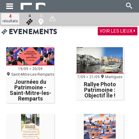
4
0
4
résultats
VOIR LES LIEUX
EVENEMENTS
19/09 > 20/09
Saint-Mitre-Les-Remparts
7/09 > 21/09
Martigues
Journées du
Rallye Photo
Patrimoine -
Patrimoine :
Saint-Mitre-les-
Objectif Île !
Remparts