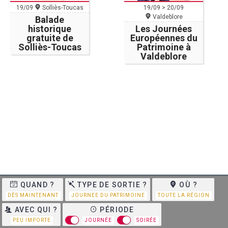
19/09
Solliès-Toucas
19/09 > 20/09
Valdeblore
Balade
historique
Les Journées
gratuite de
Européennes du
Solliès-Toucas
Patrimoine à
Valdeblore
QUAND ?
TYPE DE SORTIE ?
OÙ ?
DÈS MAINTENANT
JOURNEE DU PATRIMOINE
TOUTE LA RÉGION
AVEC QUI ?
PÉRIODE
PEU IMPORTE
JOURNÉE
SOIRÉE